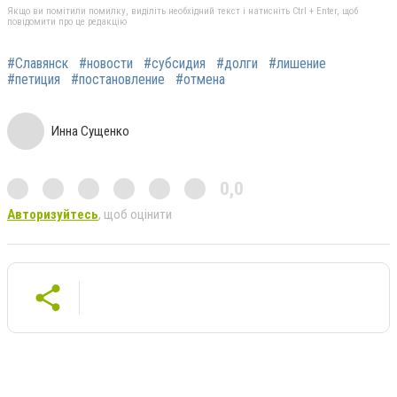
Якщо ви помітили помилку, виділіть необхідний текст і натисніть Ctrl + Enter, щоб
повідомити про це редакцію
#Славянск
#новости
#субсидия
#долги
#лишение
#петиция
#постановление
#отмена
Инна Сущенко
0,0
Авторизуйтесь
, щоб оцінити