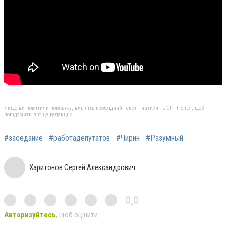
Якщо ви помітили помилку, виділіть необхідний текст і натисніть Ctrl + Enter, щоб
повідомити про це редакцію
#заседание
#работадепутатов
#Чирин
#Разумный
Харитонов Сергей Александрович
0,0
Авторизуйтесь
, щоб оцінити