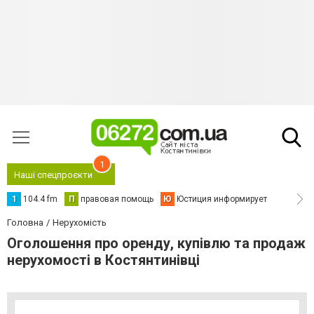
1
Наші спецпроєкти
1
104.4 fm
П
правовая помощь
Ю
Юстиция информирует
Головна
Нерухомість
Оголошення про оренду, купівлю та продаж
нерухомості в Костянтинівці