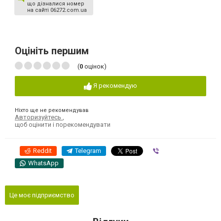
що дізналися номер
на сайті 06272.com.ua
Оцініть першим
(
0
оцінок)
Я рекомендую
Ніхто ще не рекомендував
Авторизуйтесь
,
щоб оцінити і порекомендувати
Reddit
Telegram
Viber
WhatsApp
Це моє підприємство