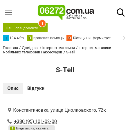
1
Наші спецпроєкти
1
104.4 fm
П
правовая помощь
Ю
Юстиция информирует
Головна
Довідник
Інтернет-магазини
Інтернет-магазини
мобільних телефонів і аксесуарів
S-Tell
S-Tell
Опис
Відгуки
Константиновка, улица Циолковского, 72к
+380 (95) 101-02-00
Будь ласка, скажіть,