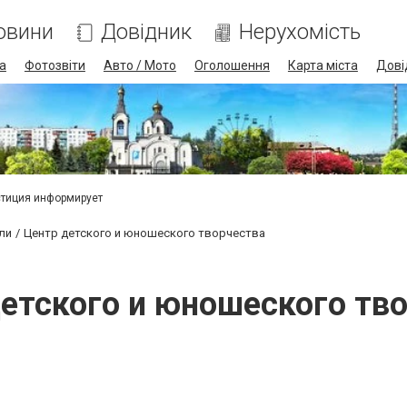
овини
Довідник
Нерухомість
а
Фотозвіти
Авто / Мото
Оголошення
Карта міста
Дові
тиция информирует
али
Центр детского и юношеского творчества
етского и юношеского тв