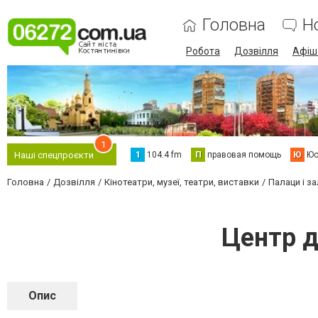
Головна
Н
Робота
Дозвілля
Афіш
1
1
104.4 fm
П
правовая помощь
Ю
Юс
Наші спецпроєкти
Головна
Дозвілля
Кінотеатри, музеї, театри, виставки
Палаци і з
Центр д
Опис