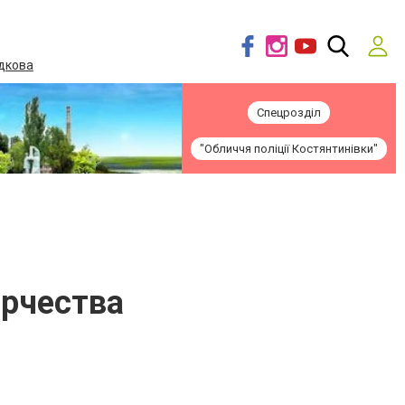
дкова
Спецрозділ
"Обличчя поліції Костянтинівки"
орчества