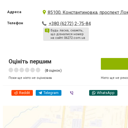
Адреса
85100, Константиновка, проспект Ло
Телефон
+380 (6272) 2-75-84
Будь ласка, скажіть,
що дізналися номер
на сайті 06272.com.ua
Оцініть першим
(
0
оцінок)
Ніхто ще не рек
Поки ще ніхто не оцінював
Reddit
Telegram
Viber
WhatsApp