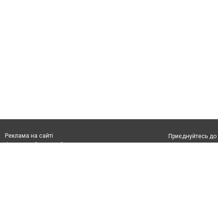
Реклама на сайті
Приєднуйтесь до 
Франшиза "CitySites"
З питань реклами:
Допускається цит
rek@citysites.ua
тексті обов'язко
розміщення прямо
абзацу в тексті 
Матеріали з плаш