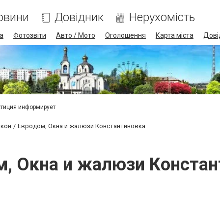
овини
Довідник
Нерухомість
а
Фотозвіти
Авто / Мото
Оголошення
Карта міста
Дові
тиция информирует
ікон
Евродом, Окна и жалюзи Константиновка
м, Окна и жалюзи Констан