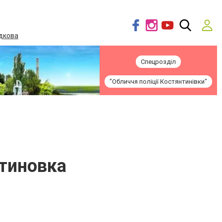
дкова
Спецрозділ
"Обличчя поліції Костянтинівки"
тиновка