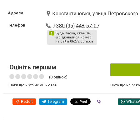
Адреса
Константиновка, улица Петровского
Телефон
+380 (95) 448-57-07
Будь ласка, скажіть,
що дізналися номер
на сайті 06272.com.ua
Оцініть першим
(
0
оцінок)
Ніхто ще не рек
Поки ще ніхто не оцінював
Reddit
Telegram
Viber
Whats