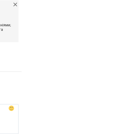
ніями;
та