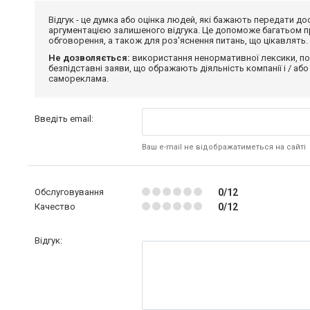
Відгук - це думка або оцінка людей, які бажають передати 
аргументацією залишеного відгука. Це допоможе багатьом пр
обговорення, а також для роз'яснення питань, що цікавлять.
Не дозволяється:
використання ненормативної лексики, по
безпідставні заяви, що ображають діяльність компанії і / або
самореклама.
Введіть email:
Ваш e-mail не відображатиметься на сайті
Обслуговування
0/12
Качество
0/12
Відгук: