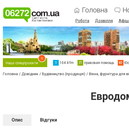
Головна
Н
Робота
Дозвілля
Афіш
1
1
104.4 fm
П
правовая помощь
Ю
Юс
Наші спецпроєкти
Головна
Довідник
Будівництво (продукція)
Вікна, фурнітура для в
Евродо
Опис
Відгуки