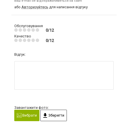
Ваш e-mail не відображатиметься на сайті
або
Авторизуйтесь
для написання відгуку
Обслуговування
0/12
Качество
0/12
Відгук:
Завантажити фото:
Вибрати
Зберегти