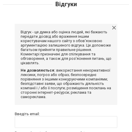
Відгуки
Відгук - це думка або оцінка людей, які бажають
передати досвід або враження іншим
користувачам нашого сайту з обов'язковою
аргументацією залишеного відгука. Це допоможе
багатьом прийняти правильне рішення.
Коментарі призначені для спілкування та
обговорення, а також для роз'яснення питань, що
цікавлять.
Не дозволяється:
використання ненормативної
лексики, погроз або образ; безпосереднє
порівняння з іншими конкуруючими компаніями;
безпідставні заяви, що ображають діяльність
компанії і / або її послуги; розміщення посилань на
сторонні інтернет-ресурси; реклама та
самореклама.
Введіть email: