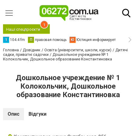
1
Наші спецпроєкти
1
104.4 fm
П
правовая помощь
Ю
Юстиция информирует
Головна
Довідник
Освіта (університети, школи, курси)
Дитячі
садки, приватні садочки
Дошкольное учреждение № 1
Колокольчик, Дошкольное образование Константиновка
Дошкольное учреждение № 1
Колокольчик, Дошкольное
образование Константиновка
Опис
Відгуки