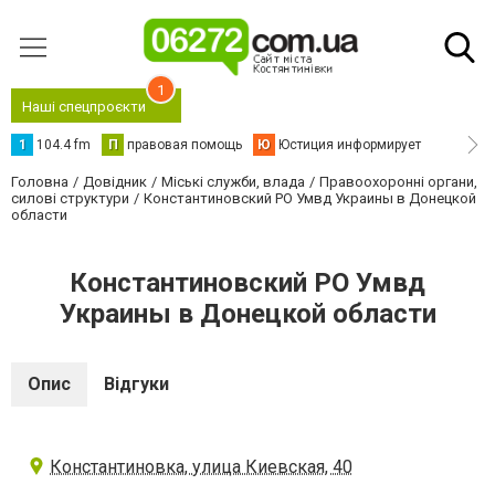
1
Наші спецпроєкти
1
104.4 fm
П
правовая помощь
Ю
Юстиция информирует
Головна
Довідник
Міські служби, влада
Правоохоронні органи,
силові структури
Константиновский РО Умвд Украины в Донецкой
области
Константиновский РО Умвд
Украины в Донецкой области
Опис
Відгуки
Константиновка, улица Киевская, 40