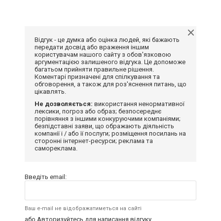
Відгук - це думка або оцінка людей, які бажають
передати досвід або враження іншим
користувачам нашого сайту з обов'язковою
аргументацією залишеного відгука. Це допоможе
багатьом прийняти правильне рішення.
Коментарі призначені для спілкування та
обговорення, а також для роз'яснення питань, що
цікавлять.
Не дозволяється:
використання ненормативної
лексики, погроз або образ; безпосереднє
порівняння з іншими конкуруючими компаніями;
безпідставні заяви, що ображають діяльність
компанії і / або її послуги; розміщення посилань на
сторонні інтернет-ресурси; реклама та
самореклама.
Введіть email:
Ваш e-mail не відображатиметься на сайті
або
Авторизуйтесь
для написання відгуку