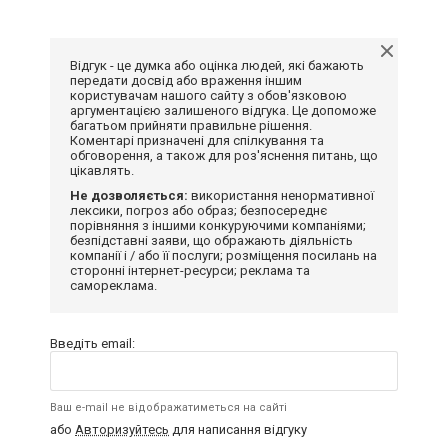
Відгук - це думка або оцінка людей, які бажають
передати досвід або враження іншим
користувачам нашого сайту з обов'язковою
аргументацією залишеного відгука. Це допоможе
багатьом прийняти правильне рішення.
Коментарі призначені для спілкування та
обговорення, а також для роз'яснення питань, що
цікавлять.
Не дозволяється:
використання ненормативної
лексики, погроз або образ; безпосереднє
порівняння з іншими конкуруючими компаніями;
безпідставні заяви, що ображають діяльність
компанії і / або її послуги; розміщення посилань на
сторонні інтернет-ресурси; реклама та
самореклама.
Введіть email:
Ваш e-mail не відображатиметься на сайті
або
Авторизуйтесь
для написання відгуку