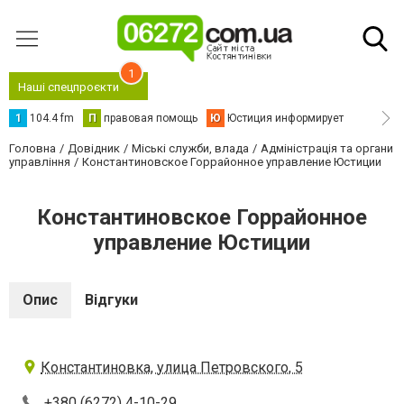
1
Наші спецпроєкти
1
104.4 fm
П
правовая помощь
Ю
Юстиция информирует
Головна
Довідник
Міські служби, влада
Адміністрація та органи
управління
Константиновское Горрайонное управление Юстиции
Константиновское Горрайонное
управление Юстиции
Опис
Відгуки
Константиновка, улица Петровского, 5
+380 (6272) 4-10-29