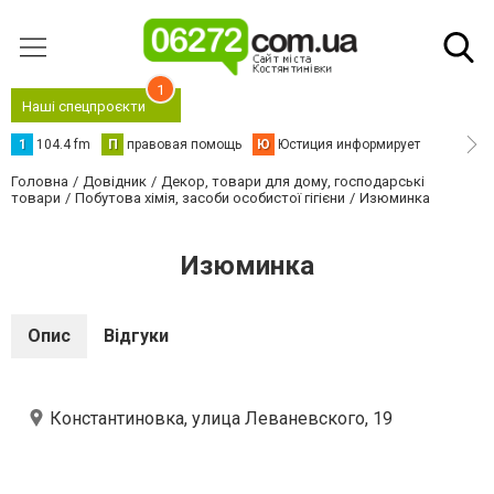
1
Наші спецпроєкти
1
104.4 fm
П
правовая помощь
Ю
Юстиция информирует
Головна
Довідник
Декор, товари для дому, господарські
товари
Побутова хімія, засоби особистої гігієни
Изюминка
Изюминка
Опис
Відгуки
Константиновка, улица Леваневского, 19