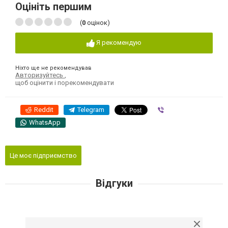
Оцініть першим
(
0
оцінок)
Я рекомендую
Ніхто ще не рекомендував
Авторизуйтесь
,
щоб оцінити і порекомендувати
Reddit
Telegram
Viber
WhatsApp
Це моє підприємство
Відгуки