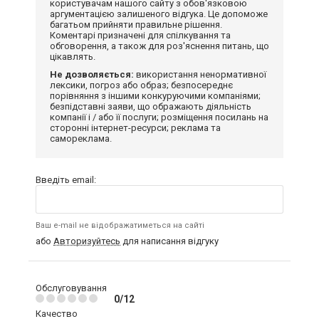
користувачам нашого сайту з обов'язковою
аргументацією залишеного відгука. Це допоможе
багатьом прийняти правильне рішення.
Коментарі призначені для спілкування та
обговорення, а також для роз'яснення питань, що
цікавлять.
Не дозволяється:
використання ненормативної
лексики, погроз або образ; безпосереднє
порівняння з іншими конкуруючими компаніями;
безпідставні заяви, що ображають діяльність
компанії і / або її послуги; розміщення посилань на
сторонні інтернет-ресурси; реклама та
самореклама.
Введіть email:
Ваш e-mail не відображатиметься на сайті
або
Авторизуйтесь
для написання відгуку
Обслуговування
0/12
Качество