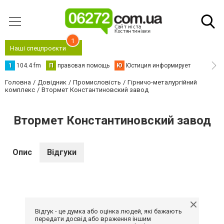
1
Наші спецпроєкти
1
104.4 fm
П
правовая помощь
Ю
Юстиция информирует
Головна
Довідник
Промисловість
Гірничо-металургійний
комплекс
Втормет Константиновский завод
Втормет Константиновский завод
Опис
Відгуки
Відгук - це думка або оцінка людей, які бажають
передати досвід або враження іншим