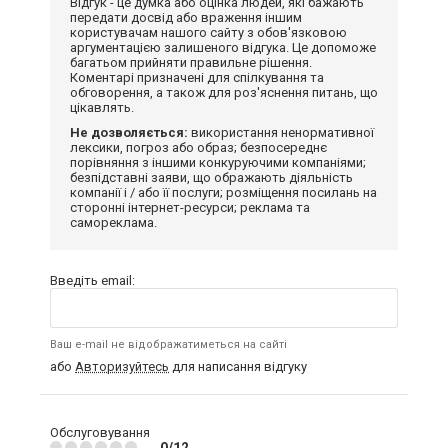
Відгук - це думка або оцінка людей, які бажають
передати досвід або враження іншим
користувачам нашого сайту з обов'язковою
аргументацією залишеного відгука. Це допоможе
багатьом прийняти правильне рішення.
Коментарі призначені для спілкування та
обговорення, а також для роз'яснення питань, що
цікавлять.
Не дозволяється:
використання ненормативної
лексики, погроз або образ; безпосереднє
порівняння з іншими конкуруючими компаніями;
безпідставні заяви, що ображають діяльність
компанії і / або її послуги; розміщення посилань на
сторонні інтернет-ресурси; реклама та
самореклама.
Введіть email:
Ваш e-mail не відображатиметься на сайті
або
Авторизуйтесь
для написання відгуку
Обслуговування