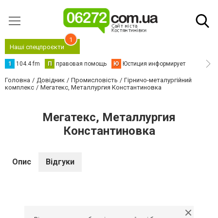
1
Наші спецпроєкти
1
104.4 fm
П
правовая помощь
Ю
Юстиция информирует
Головна
Довідник
Промисловість
Гірничо-металургійний
комплекс
Мегатекс, Металлургия Константиновка
Мегатекс, Металлургия
Константиновка
Опис
Відгуки