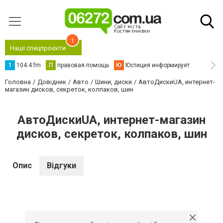
1
Наші спецпроєкти
1
104.4 fm
П
правовая помощь
Ю
Юстиция информирует
Головна
Довідник
Авто
Шини, диски
АвтоДискиUA, интернет-
магазин дисков, секреток, колпаков, шин
АвтоДискиUA, интернет-магазин
дисков, секреток, колпаков, шин
Опис
Відгуки