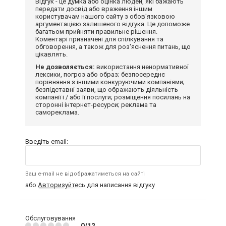
Відгук - це думка або оцінка людей, які бажають
передати досвід або враження іншим
користувачам нашого сайту з обов'язковою
аргументацією залишеного відгука. Це допоможе
багатьом прийняти правильне рішення.
Коментарі призначені для спілкування та
обговорення, а також для роз'яснення питань, що
цікавлять.
Не дозволяється:
використання ненормативної
лексики, погроз або образ; безпосереднє
порівняння з іншими конкуруючими компаніями;
безпідставні заяви, що ображають діяльність
компанії і / або її послуги; розміщення посилань на
сторонні інтернет-ресурси; реклама та
самореклама.
Введіть email:
Ваш e-mail не відображатиметься на сайті
або
Авторизуйтесь
для написання відгуку
Обслуговування