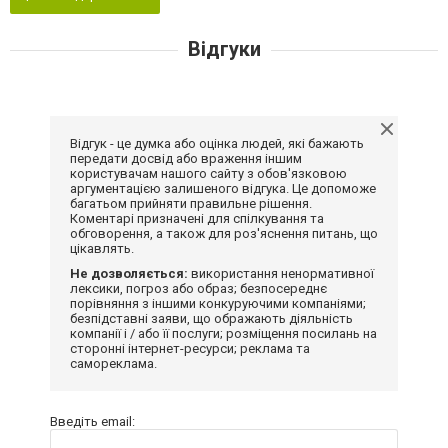
Відгуки
Відгук - це думка або оцінка людей, які бажають
передати досвід або враження іншим
користувачам нашого сайту з обов'язковою
аргументацією залишеного відгука. Це допоможе
багатьом прийняти правильне рішення.
Коментарі призначені для спілкування та
обговорення, а також для роз'яснення питань, що
цікавлять.
Не дозволяється:
використання ненормативної
лексики, погроз або образ; безпосереднє
порівняння з іншими конкуруючими компаніями;
безпідставні заяви, що ображають діяльність
компанії і / або її послуги; розміщення посилань на
сторонні інтернет-ресурси; реклама та
самореклама.
Введіть email: