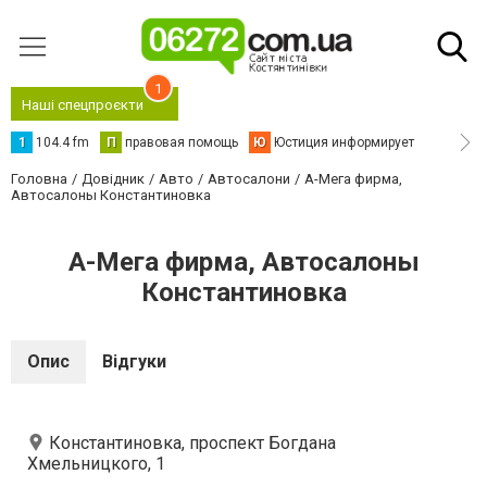
1
Наші спецпроєкти
1
104.4 fm
П
правовая помощь
Ю
Юстиция информирует
Головна
Довідник
Авто
Автосалони
А-Мега фирма,
Автосалоны Константиновка
А-Мега фирма, Автосалоны
Константиновка
Опис
Відгуки
Константиновка, проспект Богдана
Хмельницкого, 1