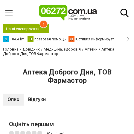
1
Наші спецпроєкти
1
104.4 fm
П
правовая помощь
Ю
Юстиция информирует
Головна
Довідник
Медицина, здоров'я
Аптеки
Аптека
Доброго Дня, ТОВ Фармастор
Аптека Доброго Дня, ТОВ
Фармастор
Опис
Відгуки
Оцініть першим
(
0
оцінок)