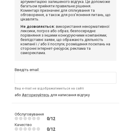
аргументацією залишеного відгука. Це допоможе
багатьом прийняти правильне рішення.
Коментарі призначені для спілкування та
обговорення, а також для роз'яснення питань, що
цікавлять.
Не дозволяється:
використання ненормативної
лексики, погроз або образ; безпосереднє
порівняння з іншими конкуруючими компаніями;
безпідставні заяви, що ображають діяльність
компанії і / або її послуги; розміщення посилань на
сторонні інтернет-ресурси; реклама та
самореклама.
Введіть email:
Ваш e-mail не відображатиметься на сайті
або
Авторизуйтесь
для написання відгуку
Обслуговування
0/12
Качество
0/12