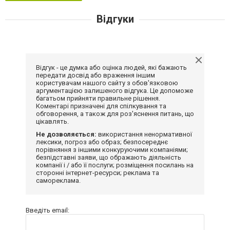
Відгуки
Відгук - це думка або оцінка людей, які бажають
передати досвід або враження іншим
користувачам нашого сайту з обов'язковою
аргументацією залишеного відгука. Це допоможе
багатьом прийняти правильне рішення.
Коментарі призначені для спілкування та
обговорення, а також для роз'яснення питань, що
цікавлять.
Не дозволяється:
використання ненормативної
лексики, погроз або образ; безпосереднє
порівняння з іншими конкуруючими компаніями;
безпідставні заяви, що ображають діяльність
компанії і / або її послуги; розміщення посилань на
сторонні інтернет-ресурси; реклама та
самореклама.
Введіть email: