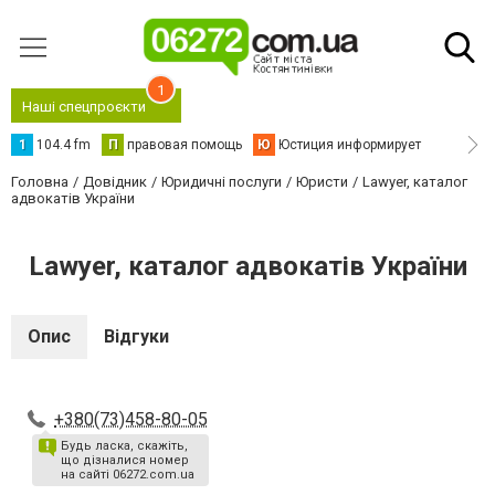
1
Наші спецпроєкти
1
104.4 fm
П
правовая помощь
Ю
Юстиция информирует
Головна
Довідник
Юридичні послуги
Юристи
Lawyer, каталог
адвокатів України
Lawyer, каталог адвокатів України
Опис
Відгуки
+380(73)458-80-05
Будь ласка, скажіть,
що дізналися номер
на сайті 06272.com.ua