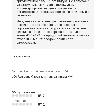
аргументацією залишеного відгука. Це допоможе
багатьом прийняти правильне рішення.
Коментарі призначені для спілкування та
обговорення, а також для роз'яснення питань, що
цікавлять.
Не дозволяється:
використання ненормативної
лексики, погроз або образ; безпосереднє
порівняння з іншими конкуруючими компаніями;
безпідставні заяви, що ображають діяльність
компанії і / або її послуги; розміщення посилань на
сторонні інтернет-ресурси; реклама та
самореклама.
Введіть email:
Ваш e-mail не відображатиметься на сайті
або
Авторизуйтесь
для написання відгуку
Обслуговування
0/12
Качество
0/12