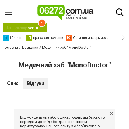
1
Наші спецпроєкти
1
104.4 fm
П
правовая помощь
Ю
Юстиция информирует
Головна
Довідник
Медичний хаб "MonoDoctor"
Медичний хаб "MonoDoctor"
Опис
Відгуки
Відгук - це думка або оцінка людей, які бажають
передати досвід або враження іншим
користувачам нашого сайту з обов'язковою