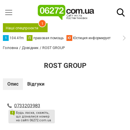
1
Наші спецпроєкти
1
104.4 fm
П
правовая помощь
Ю
Юстиция информирует
Головна
Довідник
ROST GROUP
ROST GROUP
Опис
Відгуки
0733203983
Будь ласка, скажіть,
що дізналися номер
на сайті 06272.com.ua