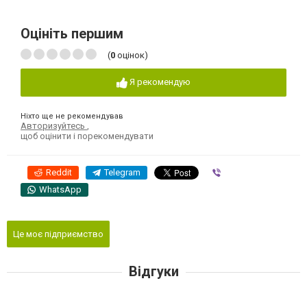
Оцініть першим
(
0
оцінок)
Я рекомендую
Ніхто ще не рекомендував
Авторизуйтесь
,
щоб оцінити і порекомендувати
Reddit
Telegram
Viber
WhatsApp
Це моє підприємство
Відгуки