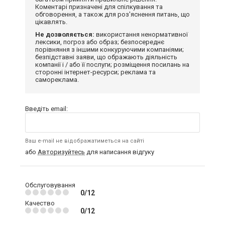
Коментарі призначені для спілкування та
обговорення, а також для роз'яснення питань, що
цікавлять.
Не дозволяється:
використання ненормативної
лексики, погроз або образ; безпосереднє
порівняння з іншими конкуруючими компаніями;
безпідставні заяви, що ображають діяльність
компанії і / або її послуги; розміщення посилань на
сторонні інтернет-ресурси; реклама та
самореклама.
Введіть email:
Ваш e-mail не відображатиметься на сайті
або
Авторизуйтесь
для написання відгуку
Обслуговування
0/12
Качество
0/12