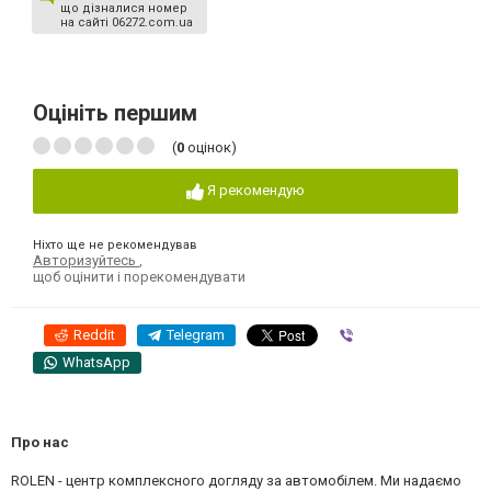
що дізналися номер
на сайті 06272.com.ua
Оцініть першим
(
0
оцінок)
Я рекомендую
Ніхто ще не рекомендував
Авторизуйтесь
,
щоб оцінити і порекомендувати
Reddit
Telegram
Viber
WhatsApp
Про нас
ROLEN - центр комплексного догляду за автомобілем. Ми надаємо