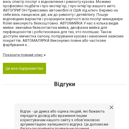
весь спектр послуг з відновлення і ремонту кузова. Можемо
професійно подбати і про екстер'єр, і про інтер'єр вашого авто.
АВТОПРИГОН Привозимо автомобілі із США під ключ. Беремо на
себе весь ланцюжок дій, аж до ремонту і детейлінгу. Пошук
відповідних варіантів і розрахунок вартості всіх послуг менеджери
Rolen виконують безкоштовно. АВТОМИЙКА У нас є кілька видів
мийки: звичайна безконтактна мийка, двофазна мийка для
перфекціоністів і роботизована для тих, хто поспішає. Також
доступні хімчистка салону, полірування кузова і нанесення захисних
покриттів. АВТОМАЛЯРКА Виконуємо повне або часткове
фарбування к...
Показати повний опис
Це моє підприємство
Відгуки
Відгук - це думка або оцінка людей, які бажають
передати досвід або враження іншим
користувачам нашого сайту з обов'язковою
аргументацією залишеного відгука. Це допоможе
багатьом прийняти правильне рішення.