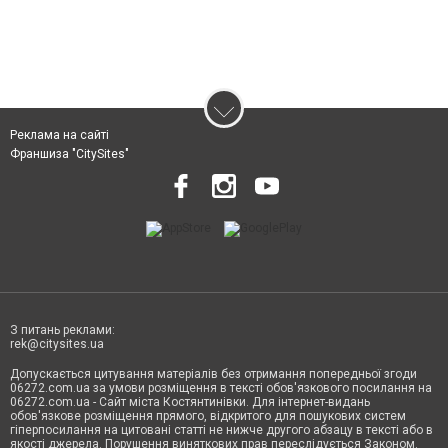
Реклама на сайті
Франшиза "CitySites"
З питань реклами:
rek@citysites.ua
Допускається цитування матеріалів без отримання попередньої згоди
06272.com.ua за умови розміщення в тексті обов'язкового посилання на
06272.com.ua - Сайт міста Костянтинівки. Для інтернет-видань
обов'язкове розміщення прямого, відкритого для пошукових систем
гіперпосилання на цитовані статті не нижче другого абзацу в тексті або в
якості джерела. Порушення виняткових прав переслідується Законом.