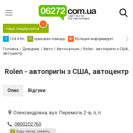
1
Наші спецпроєкти
1
104.4 fm
П
правовая помощь
Ю
Юстиция информирует
Головна
Довідник
Авто
Автосалони
Rolen - автопригін з США,
автоцентр
Rolen - автопригін з США, автоцентр
Опис
Відгуки
Олександрівка, вул. Перемоги, 2-в, п, п
0800202760
Будь ласка, скажіть,