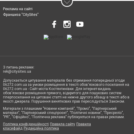
Реклама на сайті
Франшиза "CitySites"
З питань реклами:
rek@citysites.ua
Допускається цитування матеріалів без отримання попередньої згоди
06272.com.ua за умови розміщення в тексті обов'язкового посилання на
06272.com.ua - Сайт міста Костянтинівки. Для інтернет-видань
обов'язкове розміщення прямого, відкритого для пошукових систем
гіперпосилання на цитовані статті не нижче другого абзацу в тексті або в
якості джерела. Порушення виняткових прав переслідується Законом.
Матеріали з плашками "Новини компаній", "Промо", "Партнерський
матеріал", "Партнерський спецпроєкт", "Політичні новини", "Пресреліз",
"PR", "Офіційно", "Політична реклама" публікуються на правах реклами.
Політика конфіденційності
Правила сайту
Правила
класифайд
Редакційна політика