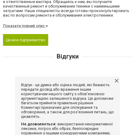
и ответственные мастера. Обращаясь к нам, вы получаете
качественный ремонт и обслуживание техники с наименьшими
затратами. Наши специалисты всегда готовы проконсультировать
вас по вопросам ремонта и обслуживания электротехники.
Показати повний опис
Це моє підприємство
Відгуки
Відгук - це думка або оцінка людей, які бажають
передати досвід або враження іншим
користувачам нашого сайту з обов'язковою
аргументацією залишеного відгука. Це допоможе
багатьом прийняти правильне рішення.
Коментарі призначені для спілкування та
обговорення, а також для роз'яснення питань, що
цікавлять.
Не дозволяється:
використання ненормативної
лексики, погроз або образ; безпосереднє
порівняння з іншими конкуруючими компаніями;