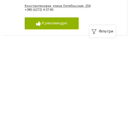
Трудоспособности
Константиновка, улица Октябрьская, 254
+380 (6272) 4-37-85
Я рекомендую
Фільтри
Константиновское Районное управление Труда и
Социальной Защиты Населения
Константиновка, проспект Ломоносова, 132а
+380 (6272) 2-20-40
Я рекомендую
Управление социальной защиты населения
Константиновка, улица 6 сентября, 51
+380 (6272) 6-23-27