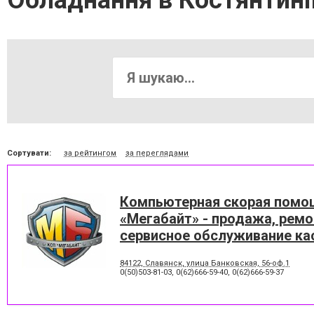
Обладнання в Костянтині
Сортувати:
за рейтингом
за переглядами
Компьютерная скорая помо
«Мегабайт» - продажа, ремо
сервисное обслуживание ка
аппаратов и фискальных ре
84122, Славянск, улица Банковская, 56-оф.1
в Славянске
0(50)503-81-03
,
0(62)666-59-40
,
0(62)666-59-37