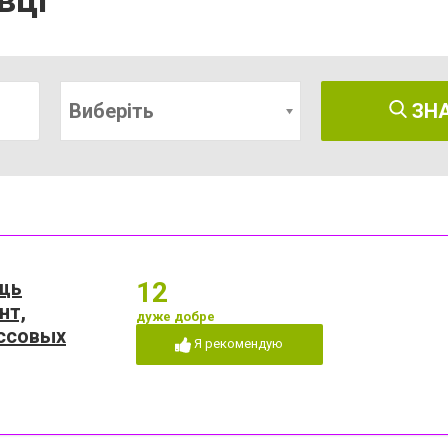
вці
Виберіть
ЗН
щь
12
нт,
дуже добре
ссовых
Я рекомендую
гистраторов