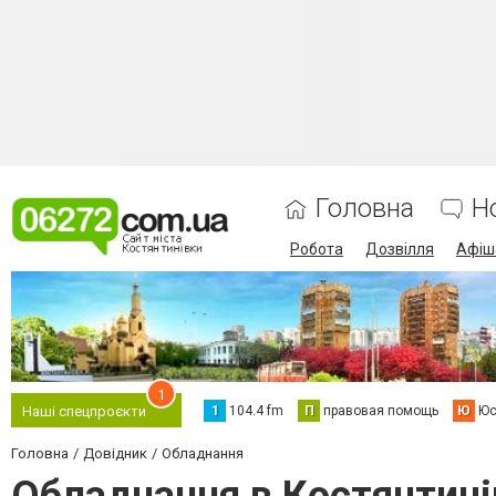
Головна
Н
Робота
Дозвілля
Афіш
1
1
104.4 fm
П
правовая помощь
Ю
Юс
Наші спецпроєкти
Головна
Довідник
Обладнання