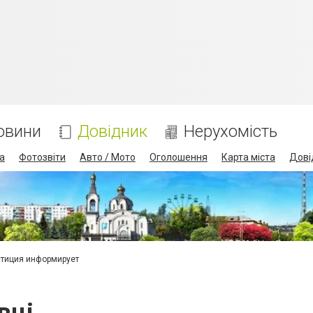
овини
Довідник
Нерухомість
а
Фотозвіти
Авто / Мото
Оголошення
Карта міста
Дові
тиция информирует