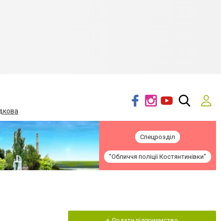
дкова
Спецрозділ
"Обличчя поліції Костянтинівки"
+ Додати підприємство