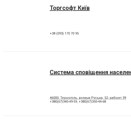
Торгсофт Київ
+38 (093) 170 70 95
Система сповіщення населе
46000, Тернопiль, вулиця Руська, 52, кабінет 39
+380(67)340-49-59
,
+380(67)350-44-68