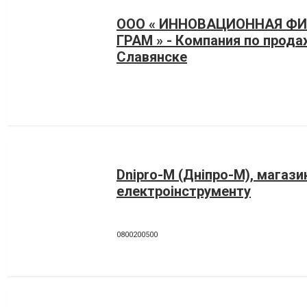
ООО « ИННОВАЦИОННАЯ ФИ
ГРАМ » - Компания по прода
Славянске
Dnipro-M (Дніпро-М), магази
електроінструменту
0800200500