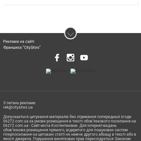
Реклама на сайті
Франшиза "CitySites"
З питань реклами:
rek@citysites.ua
Допускається цитування матеріалів без отримання попередньої згоди
06272.com.ua за умови розміщення в тексті обов'язкового посилання на
06272.com.ua - Сайт міста Костянтинівки. Для інтернет-видань
обов'язкове розміщення прямого, відкритого для пошукових систем
гіперпосилання на цитовані статті не нижче другого абзацу в тексті або в
якості джерела. Порушення виняткових прав переслідується Законом.