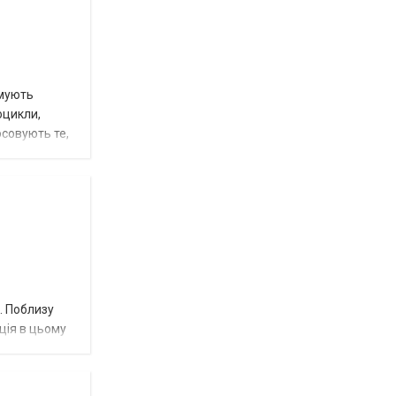
рмують
оцикли,
совують те,
. Поблизу
ція в цьому