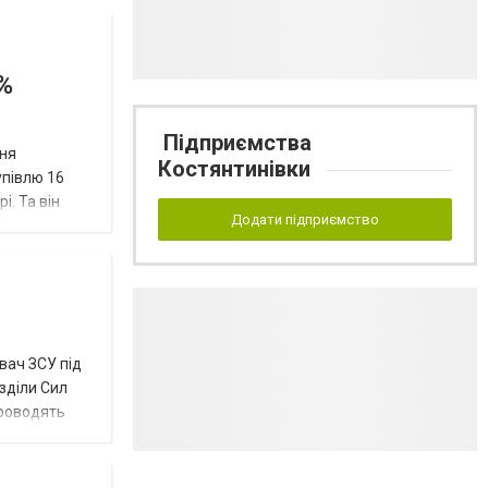
%
Підприємства
ння
Костянтинівки
упівлю 16
і. Та він
Додати підприємство
вач ЗСУ під
озділи Сил
проводять