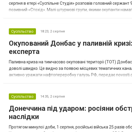
серпня в етері «Суспільне Студія» розповів головний сержант 
позивний «Стохід». Малі штурмові групи, якими окупанти намаг
«Єдиним виключенням був нещодавній штурм 22 липня. Позиції
Суспільство
18:23,
2 серпня
Окупований Донбас у паливній кризі:
експерта
Паливна криза на тимчасово окуповані території (ТОТ) Донбасу
доволі швидко. Це видно за появою місцевих тематичних каналі
активно уражати нафтопереробну галузь РФ, передає novosti.dn
обмеження на продаж бензину. Ціни на пальне та на переоблад
Суспільство
14:35,
2 серпня
Донеччина під ударом: росіяни обст
наслідки
Протягом минулої доби, 1 серпня, російські війська 25 разів об