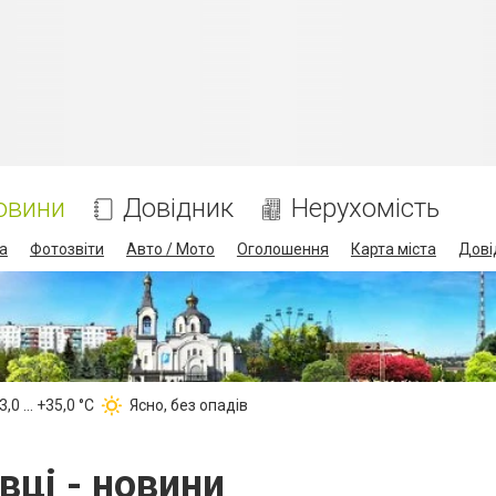
овини
Довідник
Нерухомість
а
Фотозвіти
Авто / Мото
Оголошення
Карта міста
Дові
,0 ... +35,0 °С
Ясно, без опадів
вці - новини