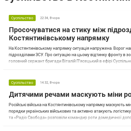
Суспільство
22:34,
Вчора
Просочуватися на стику між підроз
Костянтинівському напрямку
На Костянтинівському напрямку ситуація напружена. Ворог нам
підрозділами ЗСУ. Про ситуацію на цьому відтинку фронту в зо
головний сержант бригади Віталій П'ясецький в ефірі Суспільн
напруженою впродовж багатьох місяців, але зміни в тактиці во
Суспільство
14:32,
Вчора
Дитячими речами маскують міни ро
Російські війська на Костянтинівському напрямку маскують мі
порядки українських військових та активно атакують логістику
та «Радіо Свобода» розповіли командир роти домедичної допом
та головний сержант 93-ї окремої механізованої бригади «Хол..