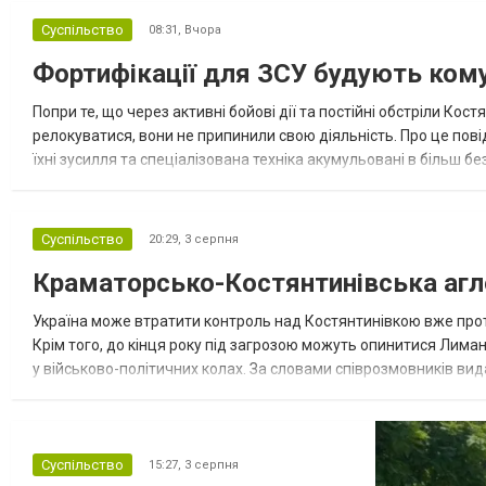
Суспільство
08:31,
Вчора
Фортифікації для ЗСУ будують ком
Попри те, що через активні бойові дії та постійні обстріли К
релокуватися, вони не припинили свою діяльність. Про це повід
їхні зусилля та спеціалізована техніка акумульовані в більш 
України", — йдеться у повідомленні. Фото: Костянтинівська...
Суспільство
20:29,
3 серпня
Краматорсько-Костянтинівська аг
Україна може втратити контроль над Костянтинівкою вже прот
Крім того, до кінця року під загрозою можуть опинитися Лима
у військово-політичних колах. За словами співрозмовників ви
Краматорсько-Костянтинівської агломерації, яка є основою укр
Суспільство
15:27,
3 серпня