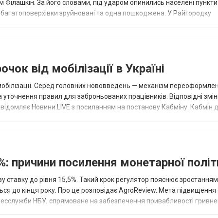
 Філашкін. За його словами, під ударом опинились населені пункти
і багатоповерхівки зруйновані та одна пошкоджена. У Райгородку
в’янську поранено людину, по...
чок від мобілізації в Україні
 мобілізації. Серед головних нововведень — механізм переоформле
та уточнення правил для заброньованих працівників. Відповідні змі
овідомляє Новини.LIVE з посиланням на постанову Кабміну. Кабмін 
и до Порядку...
%: причини посилення монетарної полі
у ставку до рівня 15,5%. Такий крок регулятор пояснює зростанням
ться до кінця року. Про це розповідає AgroReview. Мета підвищення
пресслужби НБУ, спрямоване на забезпечення привабливості гривне