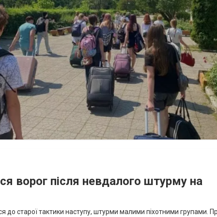
ся ворог після невдалого штурму на
я до старої тактики наступу, штурми малими піхотними групами. Пр