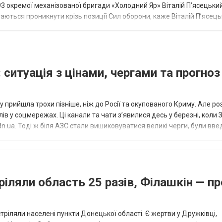
93 окремої механізованої бригади «Холодний Яр» Віталій Пʼясецьки
аються проникнути крізь позиції Сил оборони, каже Віталій Пʼясець
 наших суміжни...
 ситуація з цінами, чергами та прогноз
 прийшла трохи пізніше, ніж до Росії та окупованого Криму. Але р
в у соцмережах. Ці канали та чати з’явилися десь у березні, коли
.ua. Тоді ж біля АЗС стали вишиковуватися великі черги, були вве
...
ріляли область 25 разів, Філашкін — пр
стріляли населені пункти Донецької області. Є жертви у Дружківці,