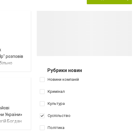
ж
Яр" розповів
більно
Рубрики новин
Новини компаній
Кримінал
Культура
ойові
ни України»
Суспільство
ргій Богдан
Політика