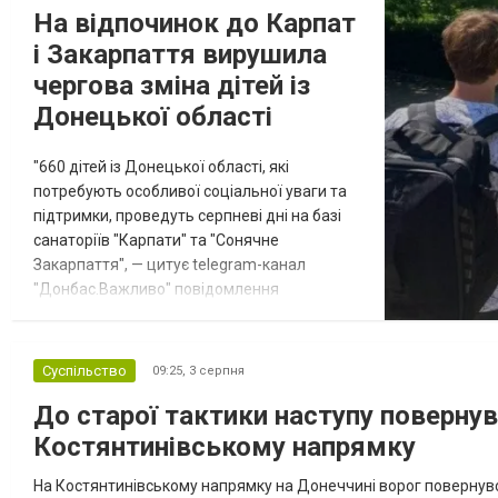
На відпочинок до Карпат
і Закарпаття вирушила
чергова зміна дітей із
Донецької області
"660 дітей із Донецької області, які
потребують особливої соціальної уваги та
підтримки, проведуть серпневі дні на базі
санаторіїв "Карпати" та "Сонячне
Закарпаття", — цитує telegram-канал
"Донбас.Важливо" повідомлення
начальника Донецької обласної військової
адміністрації Вадима Філашкіна. За його
словами, під час відпочинку школярі
Суспільство
09:25,
3 серпня
візьмуть участь у творчих і спортивних
До старої тактики наступу повернув
заходах, тренінгах, театральних
постановках, екологічних проєктах, а також
Костянтинівському напрямку
ознайомлят...
На Костянтинівському напрямку на Донеччині ворог повернувс