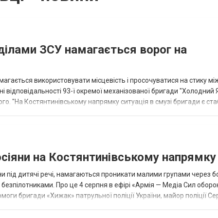
ділами ЗСУ намагається ворог на
агається використовувати місцевість і просочуватися на стику мі
ні відповідальності 93-ї окремої механізованої бригади "Холодний 
ого. "На Костянтинівському напрямку ситуація в смузі бригади є ста
рога...
сіяни на Костянтинівському напрямку
ни під дитячі речі, намагаються проникати малими групами через б
 безпілотниками. Про це 4 серпня в ефірі «Армія — Медіа Сил оборо
оги бригади «Хижак» патрульної поліції України, майор поліції Се
.