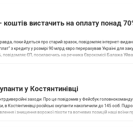
— коштів вистачить на оплату понад 70
равда, поки йдеться про старий зразок, повідомляє інтернет-вида
ат" з кредиту у розмірі 90 млрд євро перерахував Україні для зак
2%, повідомляє ЄП, посилаючись на речника Єврокомісії Балажа Уйвар
...
купанти у Костянтинівці
нтрдиверсійні заходи. Про це повідомив у Фейсбук головнокоманду
, в Костянтинівці російські окупанти накопичили до 145 осіб. Підр
влення і знищення ворожої піхоти та вогневих позицій наші воїни 