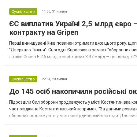
Суспільство
11:56,
31 липня
ЄС виплатив Україні 2,5 млрд євро 
контракту на Gripen
Перші винищувачі Київ повинен отримати вже цього року, щоп
"Дзеркало Тижня". Сьогодні Євросоюз в рамках "оборонних випл
літаків Gripen Е 2,5 млрд з необхідних 3,47 млрд — це понад 7
відмовився відповідати, яку точно кількість бортів придбає Київ
Суспільство
22:34,
20 липня
До 145 осіб накопичили російські о
Підрозділи Сил оборони продовжують у місті Костянтинівка ко
час поїздки на Костянтинівський напрямок. "За даними розвідки
оборони продовжують у місті контрдиверсійні заходи. Для вия
пошуково-ударні дії, масовано застосовують FPV-дрони, ск...