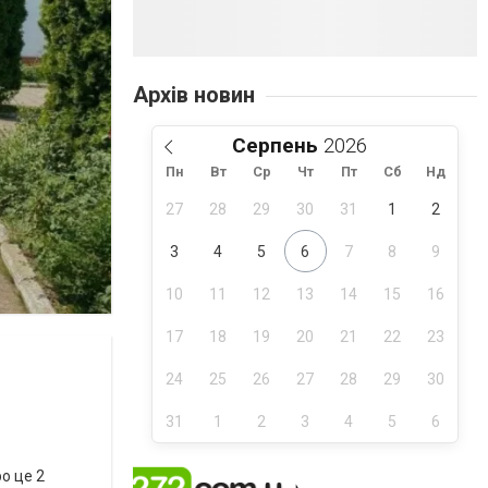
Архів новин
Серпень
Пн
Вт
Ср
Чт
Пт
Сб
Нд
27
28
29
30
31
1
2
3
4
5
6
7
8
9
10
11
12
13
14
15
16
17
18
19
20
21
22
23
24
25
26
27
28
29
30
31
1
2
3
4
5
6
о це 2