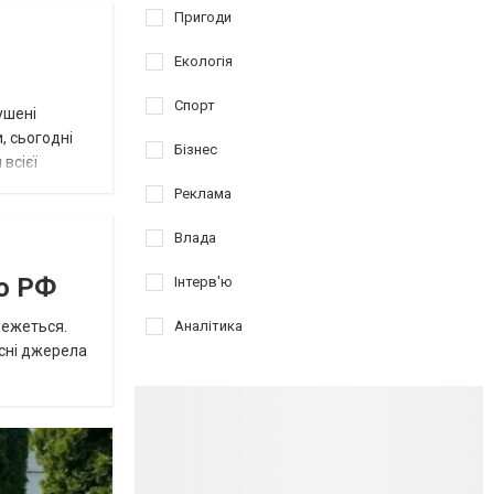
Пригоди
Екологія
Спорт
ушені
, сьогодні
Бізнес
всієї
Реклама
Влада
ю РФ
Інтерв'ю
режеться.
Аналітика
асні джерела