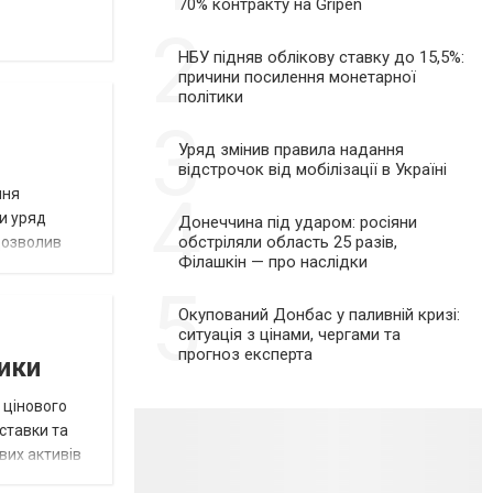
70% контракту на Gripen
2
НБУ підняв облікову ставку до 15,5%:
причини посилення монетарної
політики
3
Уряд змінив правила надання
відстрочок від мобілізації в Україні
4
ння
ни уряд
Донеччина під ударом: росіяни
обстріляли область 25 разів,
дозволив
Філашкін — про наслідки
5
Окупований Донбас у паливній кризі:
ситуація з цінами, чергами та
прогноз експерта
тики
 цінового
 ставки та
вих активів