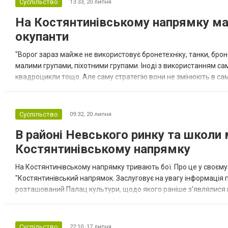
Суспільство
13:33,
20 липня
На Костянтинівському напрямку ма
окупанти
"Ворог зараз майже не використовує бронетехніку, танки, бро
малими групами, піхотними групами. Іноді з використанням сам
квадроцикли тощо. Але саму стратегію вони не змінюють в са
що найбільше наносить ураження,— керовані і фугасні авіабомби
Суспільство
09:32,
20 липня
В районі Невського ринку та школи 
Костянтинівському напрямку
На Костянтинівському напрямку тривають бої. Про це у своєму
"Костянтинівський напрямок. Заслуговує на увагу інформація п
розташований Палац культури, щодо якого раніше з'являлися п
районі є значно складнішою, ніж окремі публічні заяви. На дани
Суспільство
22:10,
17 липня