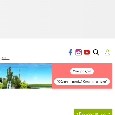
дкова
Спецрозділ
"Обличчя поліції Костянтинівки"
+ Повідомити новину