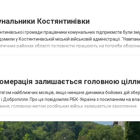
унальники Костянтинівки
остянтинівської громади працівники комунальних підприємств були зм
омили у Костянтинівській міській військовій адміністрації. "Навпаки
безпечних районах області та повністю працюють на потреби оборони 
ломерація залишається головною цілл
ягом найближчих місяців, якщо нинішня динаміка бойових дій збе
н і Добропілля. Про це повідомляє РБК-Україна з посиланням на вл
дання, головною метою російських військ залишається захоплення
аїнської обо...