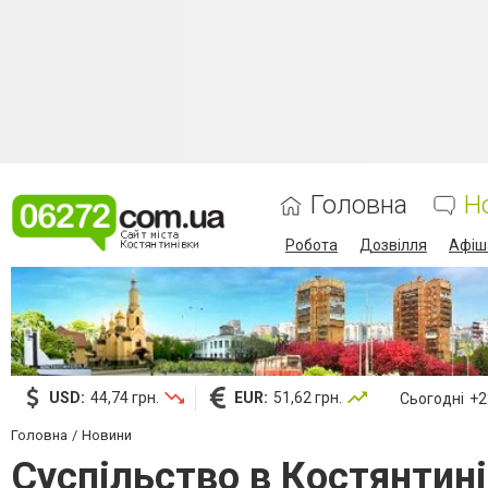
Головна
Н
Робота
Дозвілля
Афіш
USD:
44,74 грн.
EUR:
51,62 грн.
Сьогодні
+23
Головна
Новини
Суспільство в Костянтині