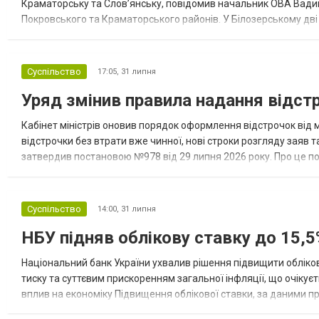
Краматорську та Слов’янську, повідомив начальник ОВА Вадим
Покровського та Краматорського районів. У Білозерському дв
Миколаївської громади зруйновані два приватні будинки. У Сло
Суспільство
17:05,
31 липня
Уряд змінив правила надання відстро
Кабінет міністрів оновив порядок оформлення відстрочок від
відстрочки без втрати вже чинної, нові строки розгляду заяв 
затвердив постановою №978 від 29 липня 2026 року. Про це п
переоформлювати відстрочку без втрати чинної Уряд вніс змін
Суспільство
14:00,
31 липня
НБУ підняв облікову ставку до 15,5
Національний банк України ухвалив рішення підвищити обліков
тиску та суттєвим прискоренням загальної інфляції, що очікує
вплив на економіку Підвищення облікової ставки, за даними 
для інвесторів, посилення стійкості валютного ринку, а так...