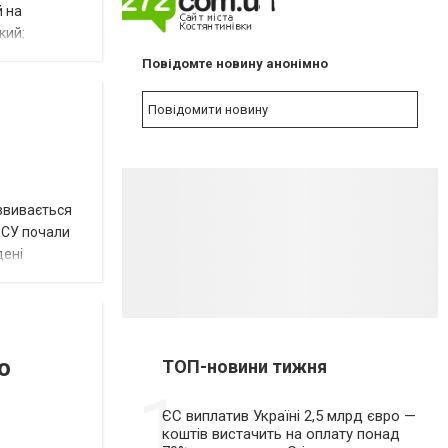
NEW
й на
кий:
Повідомте новину анонімно
Повідомити новину
озвивається
 ЗСУ почали
дені
о
ТОП-новини тижня
1
ЄС виплатив Україні 2,5 млрд євро —
коштів вистачить на оплату понад