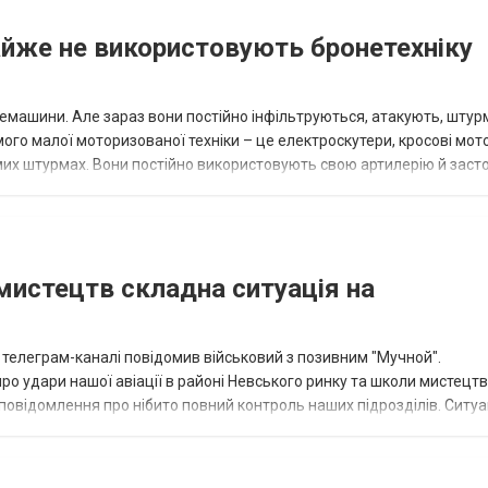
йже не використовують бронетехніку
немашини. Але зараз вони постійно інфільтруються, атакують, шту
ого малої моторизованої техніки – це електроскутери, кросові мот
мих штурмах. Вони постійно використовують свою артилерію й засто
", —...
мистецтв складна ситуація на
 телеграм-каналі повідомив військовий з позивним "Мучной".
ро удари нашої авіації в районі Невського ринку та школи мистецтв
овідомлення про нібито повний контроль наших підрозділів. Ситуа
й момент це...