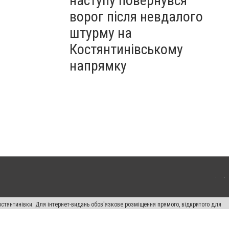
наступу повернувся
ворог після невдалого
штурму на
Костянтинівському
напрямку
остянтинівки. Для інтернет-видань обов'язкове розміщення прямого, відкритого для
лама" публікуються на правах реклами.