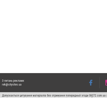
З питань реклами:
rek@citysites.ua
Допускається цитування матеріалів без отримання попередньої згоди 06272.com.ua з
пошукових систем гіперпосилання на цитовані статті не нижче другого абзацу в тек
Матеріали з плашками "Новини компаній", "Промо", "Партнерський матеріал", "Партнер