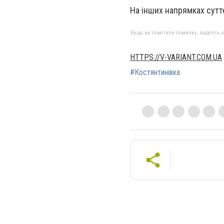
На інших напрямках суттє
Якщо ви помітили помилку, виділіть нео
HTTPS://V-VARIANT.COM.UA
#Костянтинівка