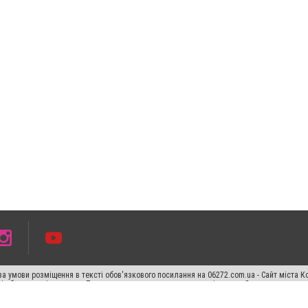
а умови розміщення в тексті обов'язкового посилання на 06272.com.ua - Сайт міста К
сті або в якості джерела. Порушення виняткових прав переслідується Законом.
ський спецпроєкт", "Політичні новини", "Пресреліз", "PR", "Офіційно", "Політична рек