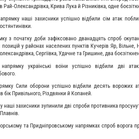
ів Рай-Олександрівка, Крива Лука й Різниківка, одне боєзіт
апрямку наші захисники успішно відбили сім атак поблиз
Костянтинівки.
ку з початку доби зафіксовано дванадцять спроб окупан
х позицій у районах населених пунктів Кучерів Яр, Вільне,
лександрівка, Сергіївка, Удачне та Гришине, два боєзіткне
 напрямку українські воїни успішно відбили дві ата
бового.
прямку Сили оборони успішно відбили десять ворожих а
 в бік Привільного, Різдвянки й Копаней.
у наші захисники зупинили дві спроби противника просуну
Плавнів.
торському та Придніпровському напрямках спроб ворога п