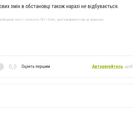
вих змін в обстановці також наразі не відбувається.
бхідний текст і натисніть Ctrl + Enter, щоб повідомити про це редакцію
0,0
Оцініть першим
Авторизуйтесь
, щоб