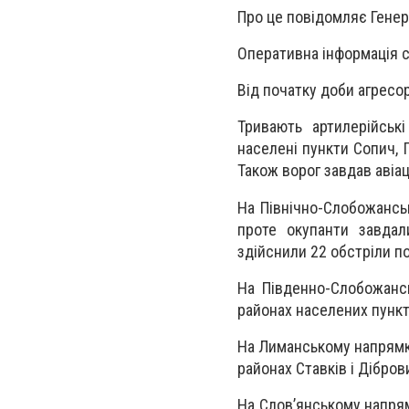
Про це повідомляє Гене
Оперативна інформація с
Від початку доби агресор
Тривають артилерійськ
населені пункти Сопич, 
Також ворог завдав авіа
На Північно-Слобожансь
проте окупанти завдал
здійснили 22 обстріли по
На Південно-Слобожанс
районах населених пункті
На Лиманському напрямку
районах Ставків і Дібров
На Слов’янському напрям