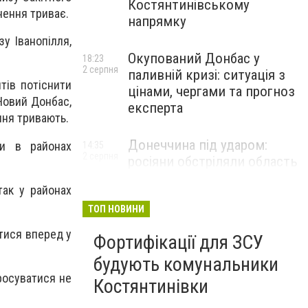
Костянтинівському
кнення триває.
напрямку
у Іванопілля,
Окупований Донбас у
18:23
2 серпня
паливній кризі: ситуація з
тів потіснити
цінами, чергами та прогноз
 Новий Донбас,
експерта
ння тривають.
Донеччина під ударом:
ки в районах
14:35
2 серпня
росіяни обстріляли область
25 разів, Філашкін — про
так у районах
наслідки
ТОП НОВИНИ
тися вперед у
Фортифікації для ЗСУ
будують комунальники
росуватися не
Костянтинівки