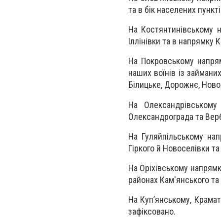
та в бік населених пункт
На Костянтинівському н
Іллінівки та в напрямку 
На Покровському напрям
наших воїнів із займани
Білицьке, Дорожнє, Новоо
На Олександрівському
Олександрограда та Вер
На Гуляйпільському на
Гіркого й Новоселівки та
На Оріхівському напрямк
районах Кам'янського та 
На Куп’янському, Крама
зафіксовано.