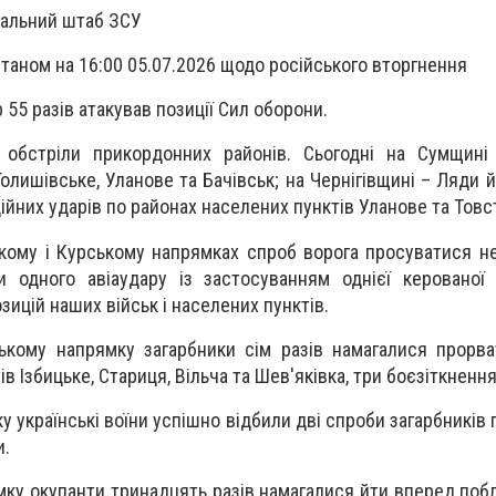
ральний штаб ЗСУ
таном на 16:00 05.07.2026 щодо російського вторгнення
 55 разів атакував позиції Сил оборони.
і обстріли прикордонних районів. Сьогодні на Сумщині
Голишівське, Уланове та Бачівськ; на Чернігівщині – Ляди 
ційних ударів по районах населених пунктів Уланове та Тов
кому і Курському напрямках спроб ворога просуватися не
и одного авіаудару із застосуванням однієї керованої
зицій наших військ і населених пунктів.
ькому напрямку загарбники сім разів намагалися прорв
в Ізбицьке, Стариця, Вільча та Шев'яківка, три боєзіткненн
 українські воїни успішно відбили дві спроби загарбників
и.
ку окупанти тринадцять разів намагалися йти вперед побл