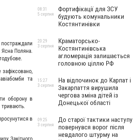
Фортифікації для ЗСУ
08:31
5 серпня
будують комунальники
Костянтинівки
Краматорсько-
20:29
 постраждали
3 серпня
Костянтинівська
й Ясна Поляна.
агломерація залишається
стодубове.
головною ціллю РФ
 зафіксовано,
 авіабомби та
На відпочинок до Карпат і
15:27
3 серпня
Закарпаття вирушила
чергова зміна дітей із
ати оборону в
Донецької області
я тривають.
 просунутися в
До старої тактики наступу
09:25
3 серпня
повернувся ворог після
невдалого штурму на
изу Закітного