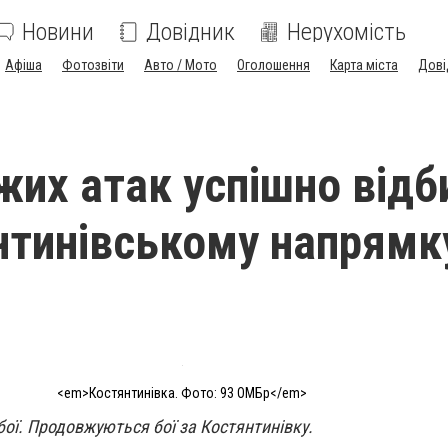
Новини
Довідник
Нерухомість
Афіша
Фотозвіти
Авто / Мото
Оголошення
Карта міста
Дові
жих атак успішно відб
нтинівському напрямк
<em>Костянтинівка. Фото: 93 ОМБр</em>
ої. Продовжуються бої за Костянтинівку.