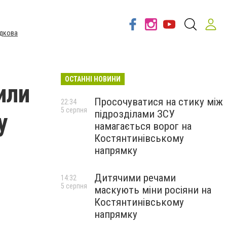
дкова
ОСТАННІ НОВИНИ
или
Просочуватися на стику між
22:34
5 серпня
підрозділами ЗСУ
у
намагається ворог на
Костянтинівському
напрямку
Дитячими речами
14:32
5 серпня
маскують міни росіяни на
Костянтинівському
напрямку