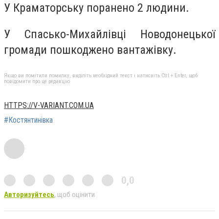
У Краматорську поранено 2 людини.
У Спасько-Михайлівці Новодонецької
громади пошкоджено вантажівку.
Якщо ви помітили помилку, виділіть необхідний текст і натисніть Ctrl + Enter, щоб
повідомити про це редакцію
HTTPS://V-VARIANT.COM.UA
#Костянтинівка
0,0
Авторизуйтесь
, щоб оцінити