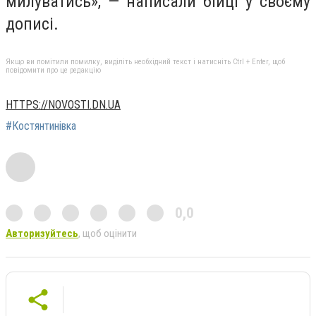
милуватись», — написали бійці у своєму
дописі.
Якщо ви помітили помилку, виділіть необхідний текст і натисніть Ctrl + Enter, щоб
повідомити про це редакцію
HTTPS://NOVOSTI.DN.UA
#Костянтинівка
0,0
Авторизуйтесь
, щоб оцінити