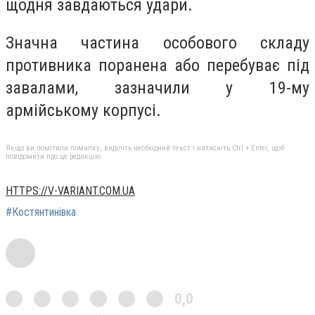
щодня завдаються удари.
Значна частина особового складу
противника поранена або перебуває під
завалами, зазначили у 19-му
армійському корпусі.
Якщо ви помітили помилку, виділіть необхідний текст і натисніть Ctrl + Enter, щоб
повідомити про це редакцію
HTTPS://V-VARIANT.COM.UA
#Костянтинівка
0,0