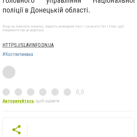
Головного управління Національної
поліції в Донецькій області.
Якщо ви помітили помилку, виділіть необхідний текст і натисніть Ctrl + Enter, щоб
повідомити про це редакцію
HTTPS://SLAVINFO.DN.UA
#Костянтинівка
0,0
Авторизуйтесь
, щоб оцінити