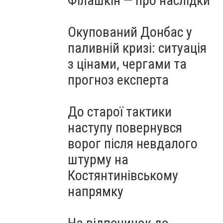
Філашкін — про наслідки
Окупований Донбас у
паливній кризі: ситуація
з цінами, чергами та
прогноз експерта
До старої тактики
наступу повернувся
ворог після невдалого
штурму на
Костянтинівському
напрямку