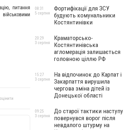
ацію, питання
Фортифікації для ЗСУ
08:31
5 серпня
військовими
будують комунальники
Костянтинівки
Краматорсько-
20:29
3 серпня
Костянтинівська
агломерація залишається
головною ціллю РФ
На відпочинок до Карпат і
15:27
3 серпня
Закарпаття вирушила
чергова зміна дітей із
Донецької області
 оцінити
До старої тактики наступу
09:25
3 серпня
повернувся ворог після
невдалого штурму на