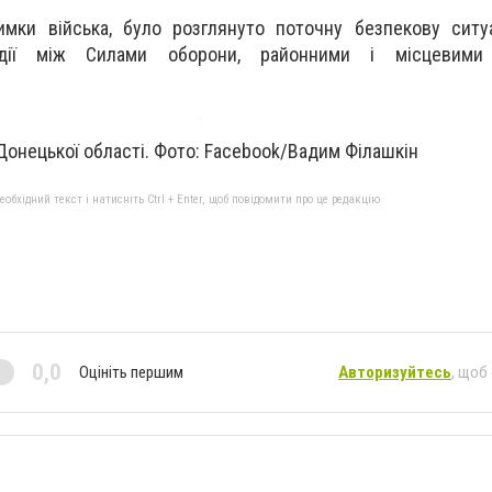
имки війська, було розглянуто поточну безпекову ситу
модії між Силами оборони, районними і місцевими 
Донецької області. Фото: Facebook/Вадим Філашкін
бхідний текст і натисніть Ctrl + Enter, щоб повідомити про це редакцію
0,0
Оцініть першим
Авторизуйтесь
, щоб