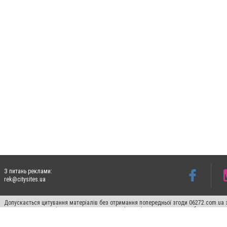
З питань реклами:
rek@citysites.ua
Допускається цитування матеріалів без отримання попередньої згоди 06272.com.ua з
пошукових систем гіперпосилання на цитовані статті не нижче другого абзацу в тек
Матеріали з плашками "Новини компаній", "Промо", "Партнерський матеріал", "Партнер