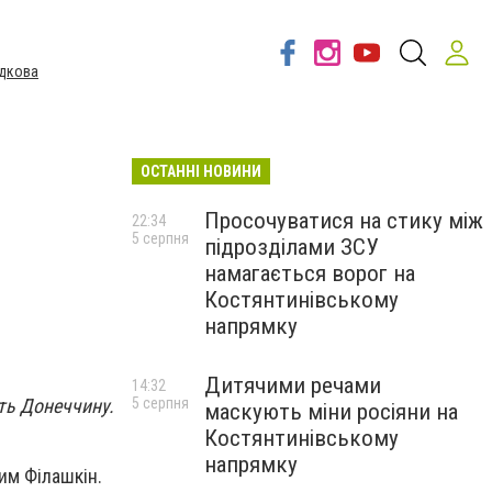
дкова
ОСТАННІ НОВИНИ
Просочуватися на стику між
22:34
5 серпня
підрозділами ЗСУ
намагається ворог на
Костянтинівському
напрямку
Дитячими речами
14:32
ть Донеччину.
5 серпня
маскують міни росіяни на
Костянтинівському
напрямку
им Філашкін.