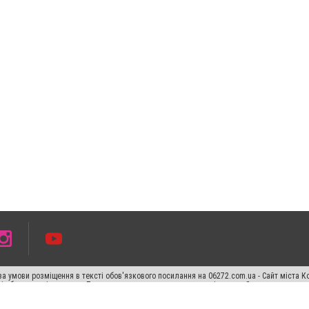
а умови розміщення в тексті обов'язкового посилання на 06272.com.ua - Сайт міста К
сті або в якості джерела. Порушення виняткових прав переслідується Законом.
ський спецпроєкт", "Політичні новини", "Пресреліз", "PR", "Офіційно", "Політична рек