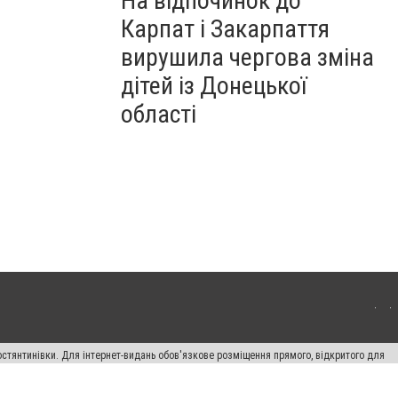
На відпочинок до
Карпат і Закарпаття
вирушила чергова зміна
дітей із Донецької
області
остянтинівки. Для інтернет-видань обов'язкове розміщення прямого, відкритого для
лама" публікуються на правах реклами.