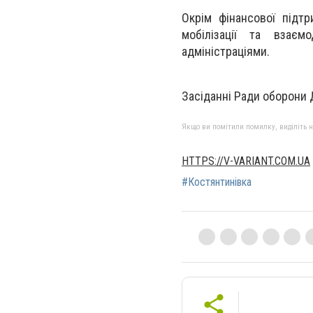
Окрім фінансової підтр
мобілізації та взає
адміністраціями.
Засіданні Ради оборони 
Якщо ви помітили помилку, виділіть нео
HTTPS://V-VARIANT.COM.UA
#Костянтинівка