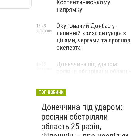
Костянтинівському
напрямку
Окупований Донбас у
18:23
2 серпня
паливній кризі: ситуація з
цінами, чергами та прогноз
експерта
Донеччина під ударом:
14:35
2 серпня
росіяни обстріляли область
25 разів, Філашкін — про
наслідки
ТОП НОВИНИ
Донеччина під ударом:
росіяни обстріляли
область 25 разів,