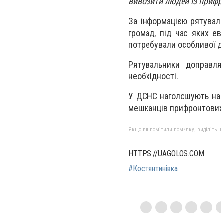
вивозити людей із прифр
За інформацією рятувал
громад, під час яких е
потребували особливої 
Рятувальники доправл
необхідності.
У ДСНС наголошують на 
мешканців прифронтових 
Якщо ви помітили помилку, виділіть нео
HTTPS://UAGOLOS.COM
#Костянтинівка