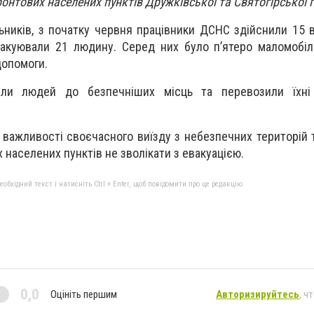
онтових населених пунктів Дружківської та Святогірської 
ьників, з початку червня працівники ДСНС здійснили 15 в
вакуювали 21 людину. Серед них було п’ятеро маломобіль
допомоги.
яли людей до безпечніших місць та перевозили їхні
важливості своєчасного виїзду з небезпечних територій 
населених пунктів не зволікати з евакуацією.
бхідний текст і натисніть Ctrl + Enter, щоб повідомити про це редакцію
0,0
Оцініть першим
Авторизируйтесь
, ч