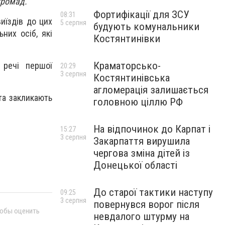
громад.
Фортифікації для ЗСУ
08:31
иїздів до цих
5 серпня
будують комунальники
них осіб, які
Костянтинівки
Краматорсько-
 речі першої
20:29
3 серпня
Костянтинівська
агломерація залишається
та закликають
головною ціллю РФ
На відпочинок до Карпат і
15:27
3 серпня
Закарпаття вирушила
чергова зміна дітей із
Донецької області
До старої тактики наступу
09:25
3 серпня
повернувся ворог після
тобы оценить
невдалого штурму на