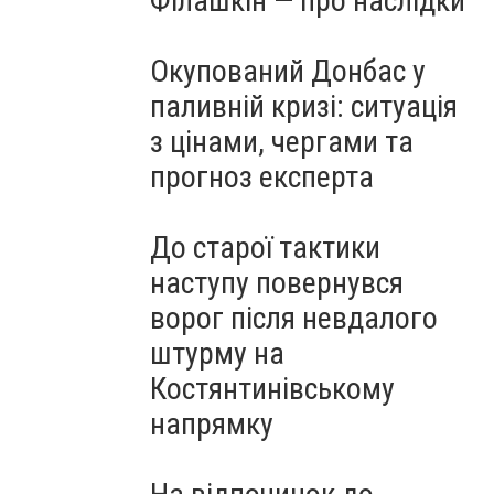
Філашкін — про наслідки
Окупований Донбас у
паливній кризі: ситуація
з цінами, чергами та
прогноз експерта
До старої тактики
наступу повернувся
ворог після невдалого
штурму на
Костянтинівському
напрямку