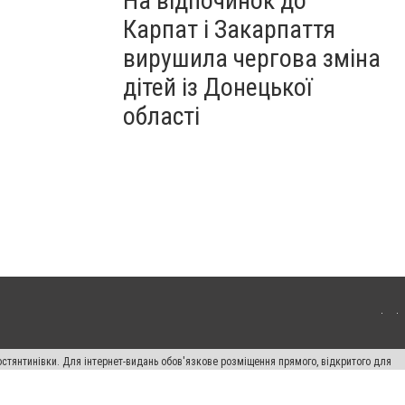
На відпочинок до
Карпат і Закарпаття
вирушила чергова зміна
дітей із Донецької
області
остянтинівки. Для інтернет-видань обов'язкове розміщення прямого, відкритого для
лама" публікуються на правах реклами.