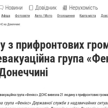
Новини
Довідник
Нерухомість
Афіша
Фотозвіти
Авто / Мото
Оголошення
Карта міста
Дові
НС на Донеччині
у з прифронтових гро
евакуаційна група «Фе
Донеччині
вакуаційна група «Фенікс» ДСНС вивезла 21 людину з прифронтових гром
на група «Фенікс» Державної служби з надзвичайних ситуа