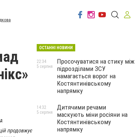
дкова
ОСТАННІ НОВИНИ
мад
Просочуватися на стику між
22:34
5 серпня
підрозділами ЗСУ
нікс»
намагається ворог на
Костянтинівському
напрямку
Дитячими речами
14:32
5 серпня
маскують міни росіяни на
ад
Костянтинівському
напрямку
цій продовжує