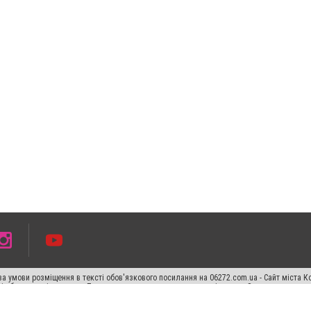
а умови розміщення в тексті обов'язкового посилання на 06272.com.ua - Сайт міста К
сті або в якості джерела. Порушення виняткових прав переслідується Законом.
ський спецпроєкт", "Політичні новини", "Пресреліз", "PR", "Офіційно", "Політична рек