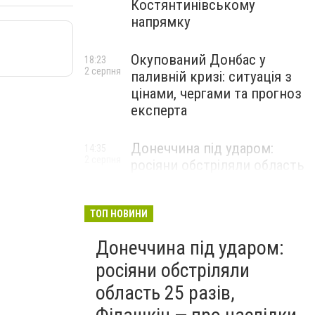
Костянтинівському
напрямку
Окупований Донбас у
18:23
2 серпня
паливній кризі: ситуація з
цінами, чергами та прогноз
експерта
Донеччина під ударом:
14:35
2 серпня
росіяни обстріляли область
25 разів, Філашкін — про
наслідки
ТОП НОВИНИ
Донеччина під ударом:
росіяни обстріляли
область 25 разів,