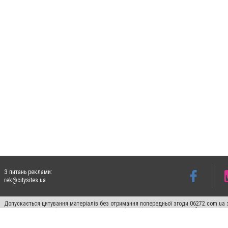
З питань реклами:
rek@citysites.ua
Допускається цитування матеріалів без отримання попередньої згоди 06272.com.ua з
пошукових систем гіперпосилання на цитовані статті не нижче другого абзацу в тек
Матеріали з плашками "Новини компаній", "Промо", "Партнерський матеріал", "Партнер