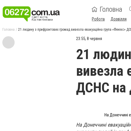
Головна
Робота
Дозвілля
Головна
21 людину з прифронтових громад вивезла евакуаційна група «Фенікс» ДС
23:55, 8 червня
21 людин
вивезла 
ДСНС на 
На Донеччині е
На Донеччині евакуацій