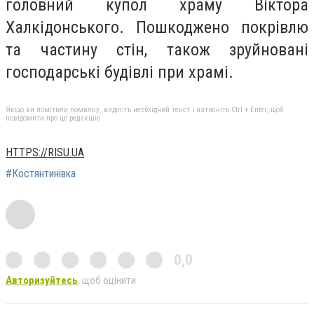
головний купол храму Віктора
Халкідонського. Пошкоджено покрівлю
та частину стін, також зруйновані
господарські будівлі при храмі.
Якщо ви помітили помилку, виділіть необхідний текст і натисніть Ctrl + Enter, щоб
повідомити про це редакцію
HTTPS://RISU.UA
#Костянтинівка
0,0
Авторизуйтесь
, щоб оцінити