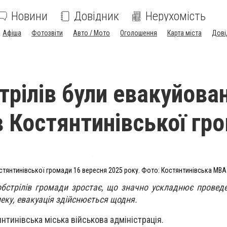
Новини
Довідник
Нерухомість
Афіша
Фотозвіти
Авто / Мото
Оголошення
Карта міста
Дові
трілів були евакуйова
в Костянтинівської гр
стянтинівської громади 16 вересня 2025 року. Фото: Костянтинівська МВ
обстрілів громади зростає, що значно ускладнює проведе
еку, евакуація здійснюється щодня.
нтинівська міська військова адміністрація.