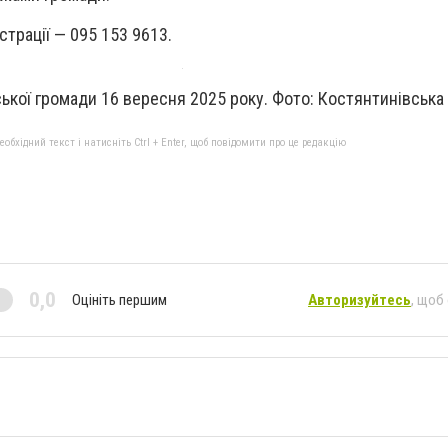
трації — 095 153 9613.
ської громади 16 вересня 2025 року. Фото: Костянтинівськ
бхідний текст і натисніть Ctrl + Enter, щоб повідомити про це редакцію
0,0
Оцініть першим
Авторизуйтесь
, щоб