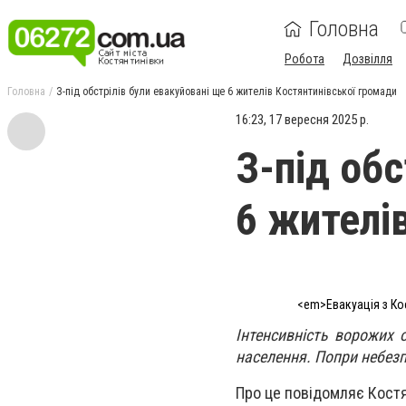
Головна
Робота
Дозвілля
Головна
З-під обстрілів були евакуйовані ще 6 жителів Костянтинівської громади
16:23, 17 вересня 2025 р.
З-під обс
6 жителі
<em>Евакуація з Ко
Інтенсивність ворожих 
населення. Попри небезп
Про це повідомляє Костя