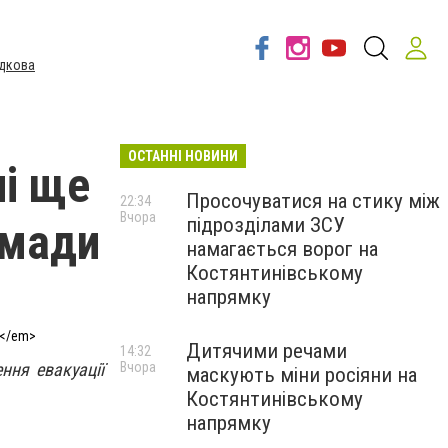
дкова
ОСТАННІ НОВИНИ
ні ще
Просочуватися на стику між
22:34
Вчора
підрозділами ЗСУ
омади
намагається ворог на
Костянтинівському
напрямку
А</em>
Дитячими речами
14:32
ння евакуації
Вчора
маскують міни росіяни на
Костянтинівському
напрямку