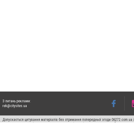
З питань реклами:
rek@citysites.ua
Допускається цитування матеріалів без отримання попередньої згоди 06272.com.ua з
пошукових систем гіперпосилання на цитовані статті не нижче другого абзацу в тек
Матеріали з плашками "Новини компаній", "Промо", "Партнерський матеріал", "Партнер