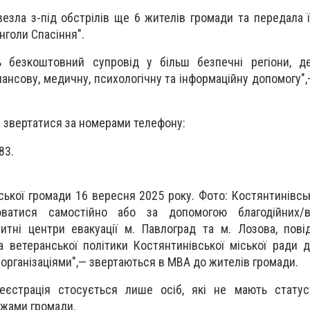
езла з-під обстрілів ще 6 жителів громади та передала 
Янголи Спасіння".
ь безкоштовний супровід у більш безпечні регіони, де
ансову, медичну, психологічну та інформаційну допомогу",
а звертатися за номерами телефону:
83.
вської громади 16 вересня 2025 року. Фото: Костянтинівс
ватися самостійно або за допомогою благодійних/в
зитні центри евакуації м. Павлоград та м. Лозова, пов
а ветеранської політики Костянтинівської міської ради дл
рганізаціями",— звертаються в МВА до жителів громади.
еєстрація стосується лише осіб, які не мають статус
ежами громади.