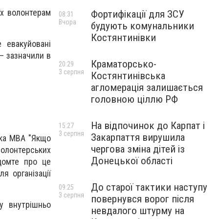
їх волонтерам
Фортифікації для ЗСУ
08:31
Вчора
будують комунальники
Костянтинівки
 евакуйовані
— зазначили в
Краматорсько-
20:29
3 серпня
Костянтинівська
агломерація залишається
головною ціллю РФ
На відпочинок до Карпат і
15:27
3 серпня
Закарпаття вирушила
ька МВА "Якщо
чергова зміна дітей із
олонтерських
Донецької області
ідомте про це
я організації
До старої тактики наступу
09:25
3 серпня
повернувся ворог після
у внутрішньо
невдалого штурму на