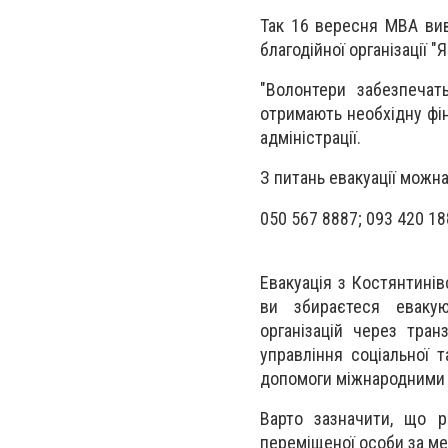
Так 16 вересня МВА вив
благодійної організації "
"Волонтери забезпечат
отримають необхідну фін
адміністрації.
З питань евакуації можн
050 567 8887; 093 420 18
Евакуація з Костянтині
ви збираєтеся евакую
організацій через тран
управління соціальної т
допомоги міжнародними о
Варто зазначити, що р
переміщеної особи за м