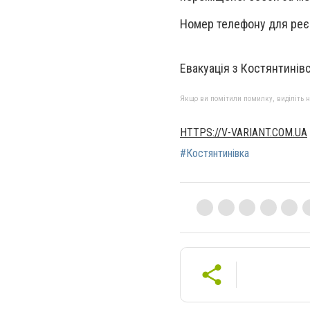
Номер телефону для реєс
Евакуація з Костянтинів
Якщо ви помітили помилку, виділіть нео
HTTPS://V-VARIANT.COM.UA
#Костянтинівка