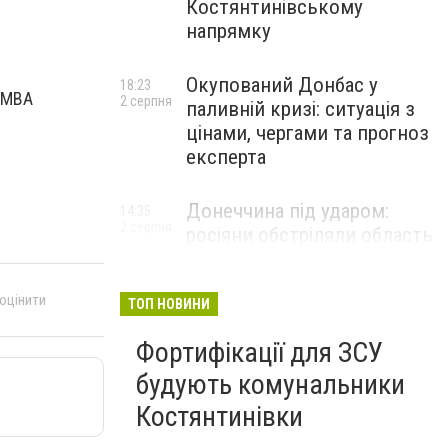
Костянтинівському
напрямку
Окупований Донбас у
18:23
а МВА
2 серпня
паливній кризі: ситуація з
цінами, чергами та прогноз
експерта
Донеччина під ударом:
14:35
2 серпня
росіяни обстріляли область
25 разів, Філашкін — про
наслідки
 оцінити
ТОП НОВИНИ
Фортифікації для ЗСУ
будують комунальники
Костянтинівки