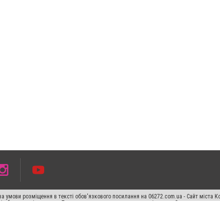
а умови розміщення в тексті обов'язкового посилання на 06272.com.ua - Сайт міста К
сті або в якості джерела. Порушення виняткових прав переслідується Законом.
ський спецпроєкт", "Політичні новини", "Пресреліз", "PR", "Офіційно", "Політична рек