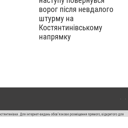
наступу повернувся
ворог після невдалого
штурму на
Костянтинівському
напрямку
остянтинівки. Для інтернет-видань обов'язкове розміщення прямого, відкритого для
лама" публікуються на правах реклами.