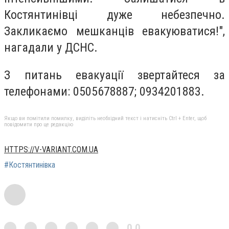
Костянтинівці дуже небезпечно.
Закликаємо мешканців евакуюватися!",
нагадали у ДСНС.
З питань евакуації звертайтеся за
телефонами: 0505678887; 0934201883.
Якщо ви помітили помилку, виділіть необхідний текст і натисніть Ctrl + Enter, щоб
повідомити про це редакцію
HTTPS://V-VARIANT.COM.UA
#Костянтинівка
0,0