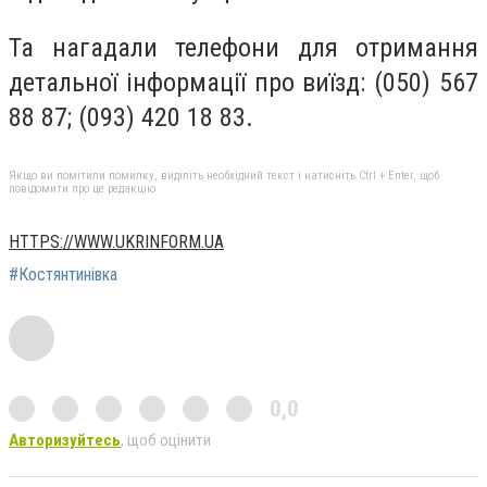
Та нагадали телефони для отримання
детальної інформації про виїзд: (050) 567
88 87; (093) 420 18 83.
Якщо ви помітили помилку, виділіть необхідний текст і натисніть Ctrl + Enter, щоб
повідомити про це редакцію
HTTPS://WWW.UKRINFORM.UA
#Костянтинівка
0,0
Авторизуйтесь
, щоб оцінити