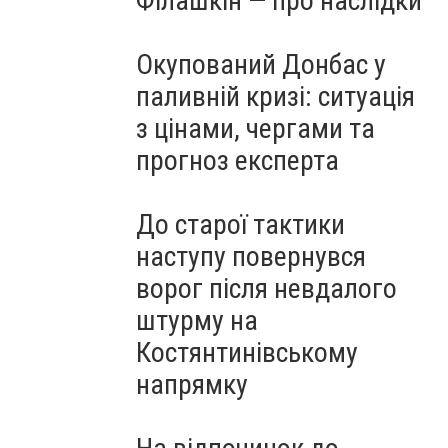
Філашкін — про наслідки
Окупований Донбас у
паливній кризі: ситуація
з цінами, чергами та
прогноз експерта
До старої тактики
наступу повернувся
ворог після невдалого
штурму на
Костянтинівському
напрямку