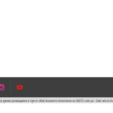
а умови розміщення в тексті обов'язкового посилання на 06272.com.ua - Сайт міста К
сті або в якості джерела. Порушення виняткових прав переслідується Законом.
ський спецпроєкт", "Політичні новини", "Пресреліз", "PR", "Офіційно", "Політична рек