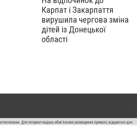
На відпочинок до
Карпат і Закарпаття
вирушила чергова зміна
дітей із Донецької
області
остянтинівки. Для інтернет-видань обов'язкове розміщення прямого, відкритого для
лама" публікуються на правах реклами.