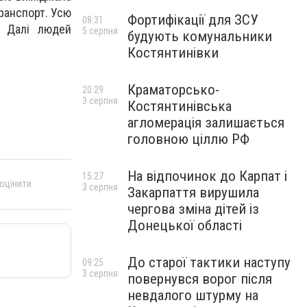
транспорт. Усю
Фортифікації для ЗСУ
08:31
. Далі людей
5 серпня
будують комунальники
Костянтинівки
Краматорсько-
20:29
3 серпня
Костянтинівська
агломерація залишається
головною ціллю РФ
На відпочинок до Карпат і
15:27
 оцінити
3 серпня
Закарпаття вирушила
чергова зміна дітей із
Донецької області
До старої тактики наступу
09:25
3 серпня
повернувся ворог після
невдалого штурму на