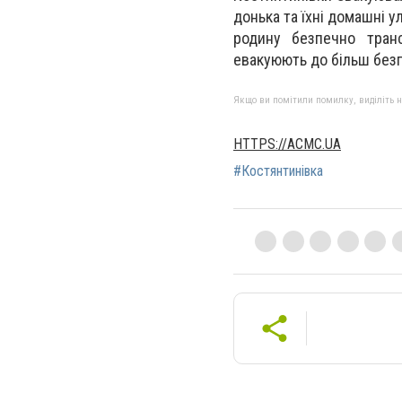
донька та їхні домашні 
родину безпечно тран
евакуюють до більш безп
Якщо ви помітили помилку, виділіть нео
HTTPS://ACMC.UA
#Костянтинівка