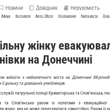
Новини
Довідник
Нерухомість
Афіша
Фотозвіти
Авто / Мото
Оголошення
Карта міста
Дові
льну жінку евакуювал
нівки на Донеччині
и виїхати з небезпечного міста на Донеччині 88-річній
 її доньку та домашніх улюбленців.
сслужбі патрульної поліції Краматорська та Слов’янська, п
а та Слов’янська разом із колегами з евакуаційної г
и жінку, яка не може пересуватися самостійно. Разом із 