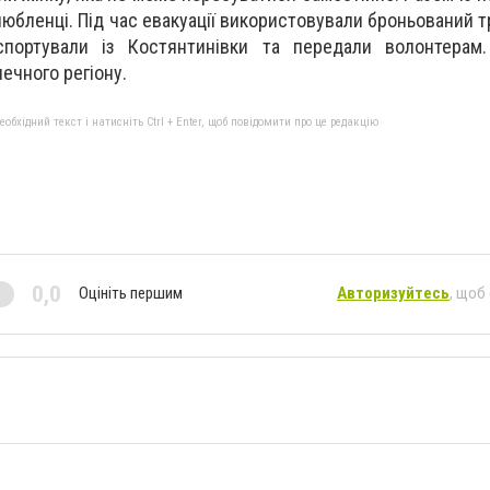
улюбленці. Під час евакуації використовували броньований 
спортували із Костянтинівки та передали волонтерам
ечного регіону.
бхідний текст і натисніть Ctrl + Enter, щоб повідомити про це редакцію
0,0
Оцініть першим
Авторизуйтесь
, щоб