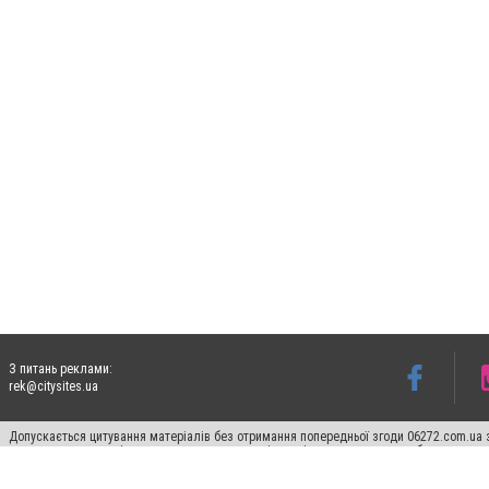
З питань реклами:
rek@citysites.ua
Допускається цитування матеріалів без отримання попередньої згоди 06272.com.ua з
пошукових систем гіперпосилання на цитовані статті не нижче другого абзацу в тек
Матеріали з плашками "Новини компаній", "Промо", "Партнерський матеріал", "Партнер