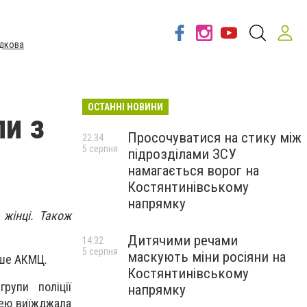
дкова
ОСТАННІ НОВИНИ
и з
Просочуватися на стику між
22:34
5 серпня
підрозділами ЗСУ
намагається ворог на
Костянтинівському
напрямку
 жінці. Також
Дитячими речами
14:32
5 серпня
маскують міни росіяни на
ише АКМЦ.
Костянтинівському
рупи поліції
напрямку
нею виїжджала