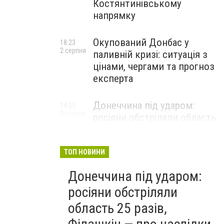
Костянтинівському
напрямку
Окупований Донбас у
18:23
2 серпня
паливній кризі: ситуація з
цінами, чергами та прогноз
експерта
Донеччина під ударом:
14:35
2 серпня
росіяни обстріляли область
25 разів, Філашкін — про
наслідки
ТОП НОВИНИ
Донеччина під ударом:
росіяни обстріляли
область 25 разів,