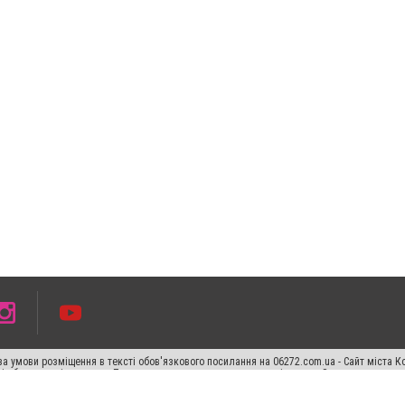
а умови розміщення в тексті обов'язкового посилання на 06272.com.ua - Сайт міста К
сті або в якості джерела. Порушення виняткових прав переслідується Законом.
ський спецпроєкт", "Політичні новини", "Пресреліз", "PR", "Офіційно", "Політична рек