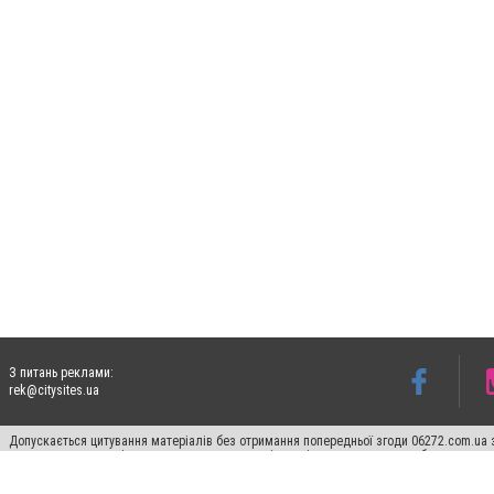
З питань реклами:
rek@citysites.ua
Допускається цитування матеріалів без отримання попередньої згоди 06272.com.ua з
пошукових систем гіперпосилання на цитовані статті не нижче другого абзацу в тек
Матеріали з плашками "Новини компаній", "Промо", "Партнерський матеріал", "Партнер