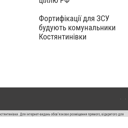
ціллю РФ
Фортифікації для ЗСУ
будують комунальники
Костянтинівки
остянтинівки. Для інтернет-видань обов'язкове розміщення прямого, відкритого для
лама" публікуються на правах реклами.