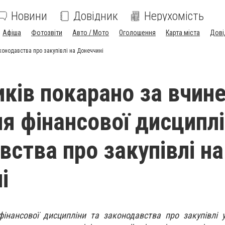
Новини
Довідник
Нерухомість
Афіша
Фотозвіти
Авто / Мото
Оголошення
Карта міста
Дові
конодавства про закупівлі на Донеччині
иків покарано за вчине
я фінансової дисциплі
вства про закупівлі на
і
інансової дисципліни та законодавства про закупівлі 