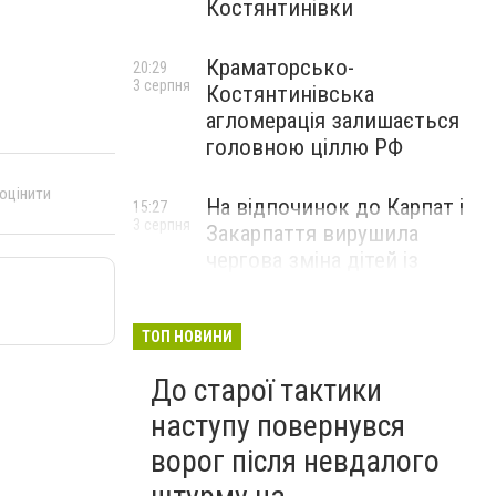
Костянтинівки
Краматорсько-
20:29
3 серпня
Костянтинівська
агломерація залишається
головною ціллю РФ
 оцінити
На відпочинок до Карпат і
15:27
3 серпня
Закарпаття вирушила
чергова зміна дітей із
Донецької області
ТОП НОВИНИ
До старої тактики
наступу повернувся
ворог після невдалого