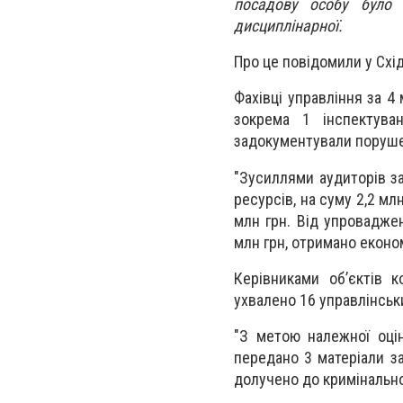
посадову особу було 
дисциплінарної.
Про це повідомили у Схі
Фахівці управління за 4
зокрема 1 інспектуван
задокументували порушень
"Зусиллями аудиторів з
ресурсів, на суму 2,2 мл
млн грн. Від упровадже
млн грн, отримано економ
Керівниками об’єктів 
ухвалено 16 управлінськ
"З метою належної оцін
передано 3 матеріали з
долучено до кримінально