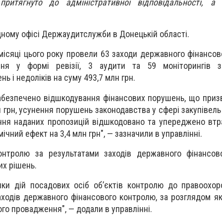
притягнуто до адміністративної відповідальності,
дному офісі Держаудитслужби в Донецькій області.
 місяці цього року провели 63 заходи державного фінансов
ня у формі ревізії, 3 аудити та 59 моніторингів за
 і недоліків на суму 493,7 млн грн.
абезпечено відшкодування фінансових порушень, що приз
н грн, усунення порушень законодавства у сфері закупівель
ння наданих пропозицій відшкодовано та упереджено втр
ічний ефект на 3,4 млн грн", — зазначили в управлінні.
контролю за результатами заходів державного фінансов
их рішень.
ки дій посадових осіб об’єктів контролю до правоохор
аходів державного фінансового контролю, за розглядом як
го провадження", — додали в управлінні.