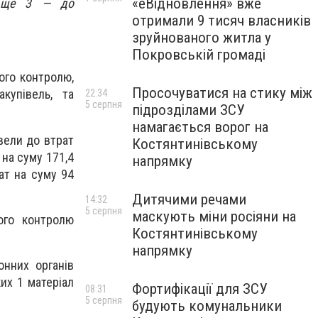
«еВідновлення» вже
 а ще 3 — до
отримали 9 тисяч власників
зруйнованого житла у
Покровській громаді
ого контролю,
Просочуватися на стику між
купівель, та
22:34
5 серпня
підрозділами ЗСУ
намагається ворог на
вели до втрат
Костянтинівському
 на суму 171,4
напрямку
ат на суму 94
Дитячими речами
14:32
5 серпня
маскують міни росіяни на
ого контролю
Костянтинівському
напрямку
онних органів
их 1 матеріал
Фортифікації для ЗСУ
08:31
5 серпня
будують комунальники