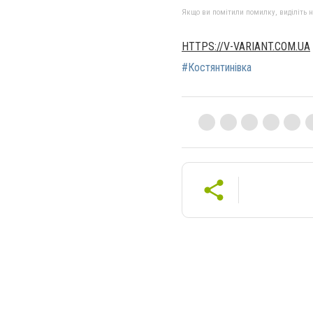
Якщо ви помітили помилку, виділіть нео
HTTPS://V-VARIANT.COM.UA
#Костянтинівка