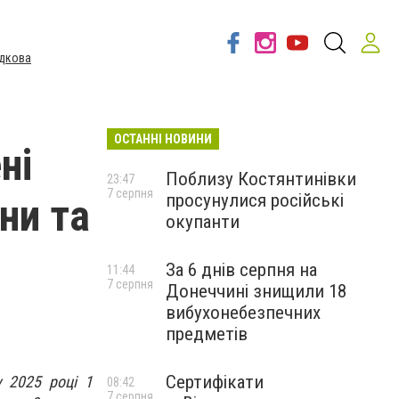
дкова
ОСТАННІ НОВИНИ
ні
Поблизу Костянтинівки
23:47
7 серпня
просунулися російські
ни та
окупанти
За 6 днів серпня на
11:44
7 серпня
Донеччині знищили 18
вибухонебезпечних
предметів
Сертифікати
у 2025 році 1
08:42
7 серпня