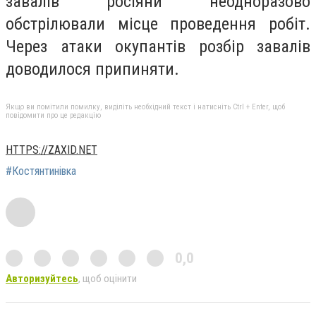
завалів росіяни неодноразово
обстрілювали місце проведення робіт.
Через атаки окупантів розбір завалів
доводилося припиняти.
Якщо ви помітили помилку, виділіть необхідний текст і натисніть Ctrl + Enter, щоб
повідомити про це редакцію
HTTPS://ZAXID.NET
#Костянтинівка
0,0
Авторизуйтесь
, щоб оцінити