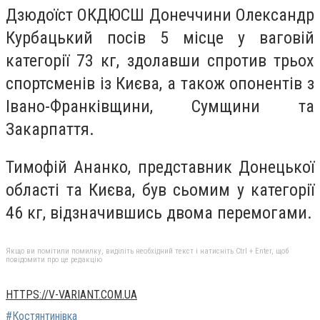
Дзюдоїст ОКДЮСШ Донеччини Олександр
Курбацький посів 5 місце у ваговій
категорії 73 кг, здолавши спротив трьох
спортсменів із Києва, а також опонентів з
Івано-Франківщини, Сумщини та
Закарпаття.
Тимофій Ананко, представник Донецької
області та Києва, був сьомим у категорії
46 кг, відзначившись двома перемогами.
Якщо ви помітили помилку, виділіть необхідний текст і натисніть Ctrl + Enter, щоб
повідомити про це редакцію
HTTPS://V-VARIANT.COM.UA
#Костянтинівка