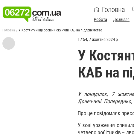
Головна
Робота
Дозвілля
Головна
У Костянтинівці росіяни скинули КАБ на підприємство
17:54, 7 жовтня 2024 р.
У Костян
КАБ на п
У понеділок, 7 жовтня
Донеччині. Попередньо, 
Про це повідомляє прес
У зоні ураження опинил
четверо робітників – двоє