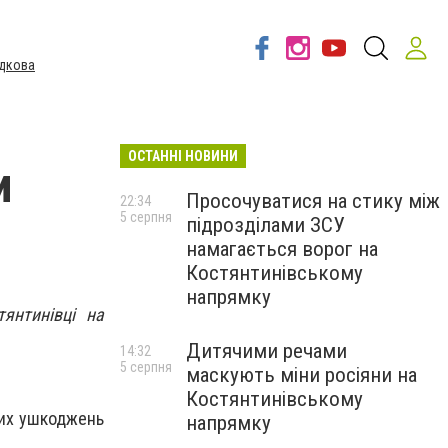
дкова
ОСТАННІ НОВИНИ
и
Просочуватися на стику між
22:34
5 серпня
підрозділами ЗСУ
намагається ворог на
Костянтинівському
напрямку
янтинівці на
Дитячими речами
14:32
5 серпня
маскують міни росіяни на
Костянтинівському
них ушкоджень
напрямку