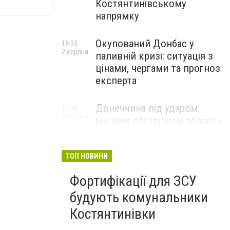
Костянтинівському
напрямку
Окупований Донбас у
18:23
2 серпня
паливній кризі: ситуація з
цінами, чергами та прогноз
експерта
Донеччина під ударом:
14:35
2 серпня
росіяни обстріляли область
25 разів, Філашкін — про
наслідки
ТОП НОВИНИ
Фортифікації для ЗСУ
будують комунальники
Костянтинівки