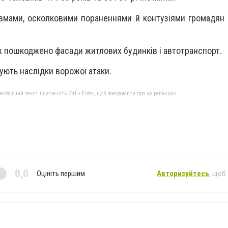
вмами, осколковими пораненнями й контузіями громадян
 пошкоджено фасади житлових будинків і автотранспорт.
ють наслідки ворожої атаки.
бхідний текст і натисніть Ctrl + Enter, щоб повідомити про це редакцію
0,0
Оцініть першим
Авторизуйтесь
, щоб