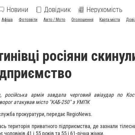
Новини
Довідник
Нерухомість
Афіша
Фотозвіти
Авто / Мото
Оголошення
Карта міста
Дові
тинівці росіяни скинул
ідприємство
, російська армія завдала черговий авіаудар по Кост
ворог атакував місто "КАБ-250" з УМПК
служба прокуратури, передає RegioNews.
ась територія приватного підприємства, де зазнали тілес
 чоловіків 41 і 55 років та 55 і 61-річна жінки.