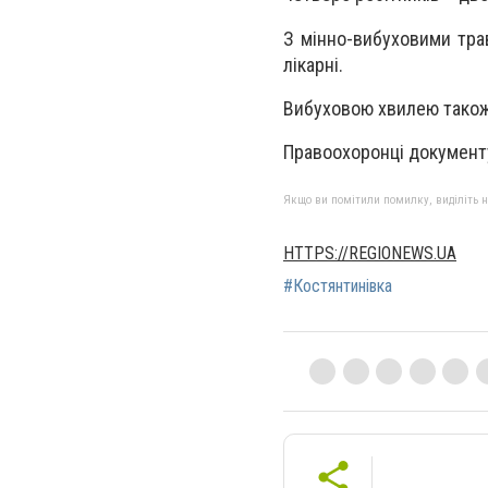
З мінно-вибуховими тра
лікарні.
Вибуховою хвилею також
Правоохоронці документу
Якщо ви помітили помилку, виділіть нео
HTTPS://REGIONEWS.UA
#Костянтинівка