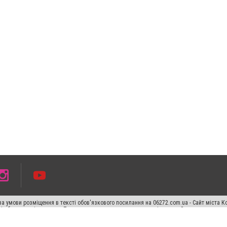
а умови розміщення в тексті обов'язкового посилання на 06272.com.ua - Сайт міста К
сті або в якості джерела. Порушення виняткових прав переслідується Законом.
ський спецпроєкт", "Політичні новини", "Пресреліз", "PR", "Офіційно", "Політична рек