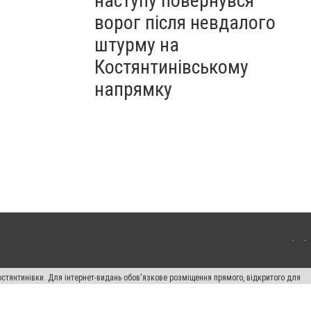
наступу повернувся
ворог після невдалого
штурму на
Костянтинівському
напрямку
остянтинівки. Для інтернет-видань обов'язкове розміщення прямого, відкритого для
лама" публікуються на правах реклами.