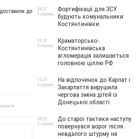
Фортифікації для ЗСУ
08:31
 доставили до
5 серпня
будують комунальники
Костянтинівки
Краматорсько-
20:29
3 серпня
Костянтинівська
агломерація залишається
головною ціллю РФ
На відпочинок до Карпат і
15:27
3 серпня
Закарпаття вирушила
чергова зміна дітей із
Донецької області
 оцінити
До старої тактики наступу
09:25
3 серпня
повернувся ворог після
невдалого штурму на