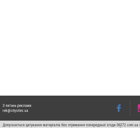
З питань реклами:
rek@citysites.ua
Допускається цитування матеріалів без отримання попередньої згоди 06272.com.ua з
пошукових систем гіперпосилання на цитовані статті не нижче другого абзацу в тек
Матеріали з плашками "Новини компаній", "Промо", "Партнерський матеріал", "Партнер