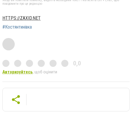
Якщо ви помітили помилку, виділіть необхідний текст і натисніть Ctrl + Enter, щоб
повідомити про це редакцію
HTTPS://ZAXID.NET
#Костянтинівка
0,0
Авторизуйтесь
, щоб оцінити