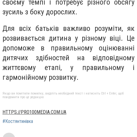
своєму темпі і потребує різного обсягу
зусиль з боку дорослих.
Для всіх батьків важливо розуміти, як
розвивається дитина у різному віці. Це
допоможе в правильному оцінюванні
дитячих здібностей на відповідному
життєвому етапі, у правильному і
гармонійному розвитку.
Якщо ви помітили помилку, виділіть необхідний текст і натисніть Ctrl + Enter, щоб
повідомити про це редакцію
HTTPS://PRO100MEDIA.COM.UA
#Костянтинівка