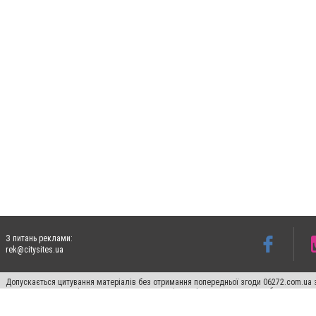
З питань реклами:
rek@citysites.ua
Допускається цитування матеріалів без отримання попередньої згоди 06272.com.ua з
пошукових систем гіперпосилання на цитовані статті не нижче другого абзацу в тек
Матеріали з плашками "Новини компаній", "Промо", "Партнерський матеріал", "Партнер