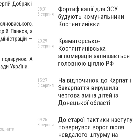
ергій Добряк і
Фортифікації для ЗСУ
08:31
5 серпня
будують комунальники
Костянтинівки
олноваського,
рій Панков, а
дміністрацій —
Краматорсько-
20:29
3 серпня
Костянтинівська
агломерація залишається
 подарунок. А
головною ціллю РФ
ади України.
На відпочинок до Карпат і
15:27
3 серпня
Закарпаття вирушила
чергова зміна дітей із
Донецької області
До старої тактики наступу
09:25
3 серпня
повернувся ворог після
 оцінити
невдалого штурму на