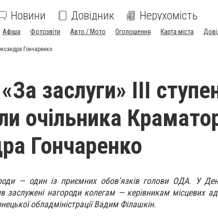
Новини
Довідник
Нерухомість
Афіша
Фотозвіти
Авто / Мото
Оголошення
Карта міста
Дові
лександра Гончаренко
За заслуги» ІІІ ступе
ли очільника Крамато
ра Гончаренко
роди — один із приємних обов’язків голови ОДА. У Ден
ив заслужені нагороди колегам — керівникам місцевих адм
нецької обладміністрації Вадим Філашкін.