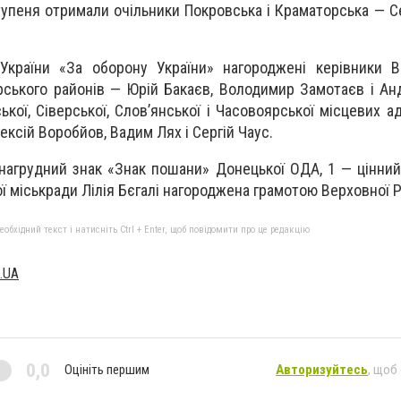
ступеня отримали очільники Покровська і Краматорська — С
України «За оборону України» нагороджені керівники В
рського районів — Юрій Бакаєв, Володимир Замотаєв і Анд
ької, Сіверської, Слов’янської і Часовоярської місцевих а
ксій Воробйов, Вадим Лях і Сергій Чаус.
 нагрудний знак «Знак пошани» Донецької ОДА, 1 — цінний
ї міськради Лілія Бєгалі нагороджена грамотою Верховної Р
бхідний текст і натисніть Ctrl + Enter, щоб повідомити про це редакцію
.UA
0,0
Оцініть першим
Авторизуйтесь
, щоб