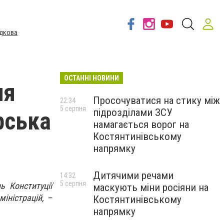
дкова
ОСТАННІ НОВИНИ
ня
Просочуватися на стику між
22:34
5 серпня
підрозділами ЗСУ
рська
намагається ворог на
Костянтинівському
напрямку
Дитячими речами
14:32
5 серпня
ь Конституції
маскують міни росіяни на
іністрацій, –
Костянтинівському
напрямку