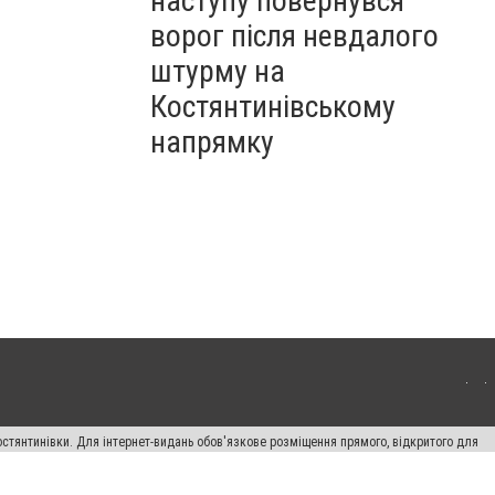
наступу повернувся
ворог після невдалого
штурму на
Костянтинівському
напрямку
остянтинівки. Для інтернет-видань обов'язкове розміщення прямого, відкритого для
лама" публікуються на правах реклами.