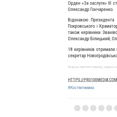
Орден «За заслуги» ІІІ 
Олександр Гончаренко.
Відзнакою Президента 
Покровського і Крамато
також керівники Званівс
Олександр Білицький, Оле
18 керівників отримали
секретар Новогродівсько
Якщо ви помітили помилку, виділіть нео
HTTPS://PRO100MEDIA.COM
#Костянтинівка