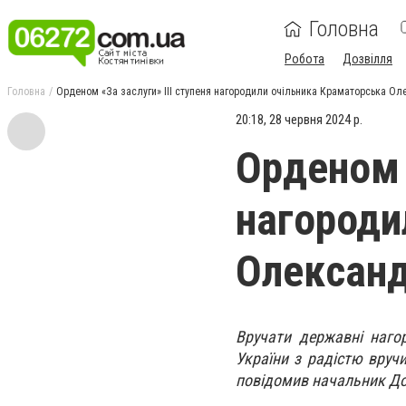
Головна
Робота
Дозвілля
Головна
Орденом «За заслуги» ІІІ ступеня нагородили очільника Краматорська О
20:18, 28 червня 2024 р.
Орденом «
нагороди
Олександ
Вручати державні наго
України з радістю вруч
повідомив начальник До