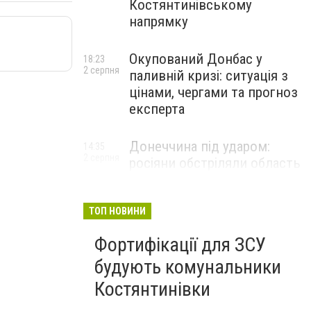
Костянтинівському
напрямку
Окупований Донбас у
18:23
2 серпня
паливній кризі: ситуація з
цінами, чергами та прогноз
експерта
Донеччина під ударом:
14:35
2 серпня
росіяни обстріляли область
25 разів, Філашкін — про
наслідки
ТОП НОВИНИ
Фортифікації для ЗСУ
будують комунальники
Костянтинівки