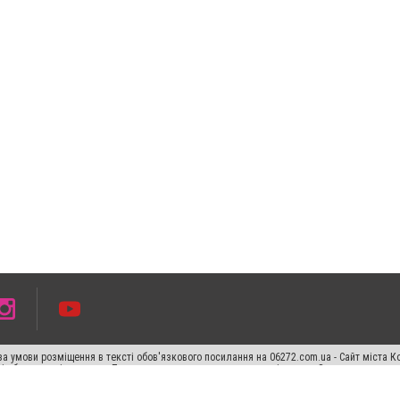
а умови розміщення в тексті обов'язкового посилання на 06272.com.ua - Сайт міста К
сті або в якості джерела. Порушення виняткових прав переслідується Законом.
ський спецпроєкт", "Політичні новини", "Пресреліз", "PR", "Офіційно", "Політична рек