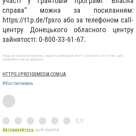
участі у грантовій програмі “Власна
справа” можна за посиланням:
https://t1p.de/fpxro або за телефоном call-
центру Донецького обласного центру
зайнятості: 0-800-33-61-67.
Якщо ви помітили помилку, виділіть необхідний текст і натисніть Ctrl + Enter, щоб
повідомити про це редакцію
HTTPS://PRO100MEDIA.COM.UA
#Костянтинівка
0,0
Авторизуйтесь
, щоб оцінити