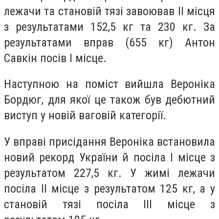
лежачи та становій тязі завоював II місця
з результатами 152,5 кг та 230 кг. За
результатами вправ (655 кг) Антон
Савкін посів І місце.
Наступною на поміст вийшла Вероніка
Бордюг, для якої це також був дебютний
виступ у новій ваговій категорії.
У вправі присідання Вероніка встановила
новий рекорд України й посіла І місце з
результатом 227,5 кг. У жимі лежачи
посіла II місце з результатом 125 кг, а у
становій тязі посіла III місце з