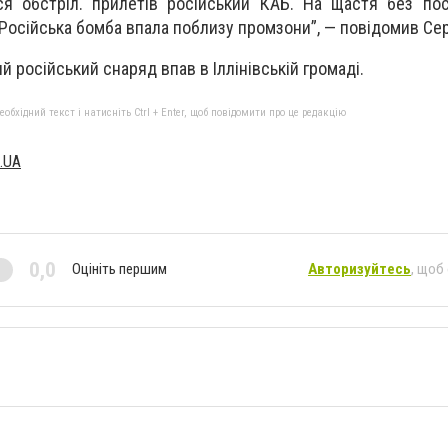
ся обстріл. прилетів російський КАБ. На щастя без по
 Російська бомба впала поблизу промзони”, — повідомив Сер
й російський снаряд впав в Іллінівській громаді.
бхідний текст і натисніть Ctrl + Enter, щоб повідомити про це редакцію
.UA
0,0
Оцініть першим
Авторизуйтесь
, щоб