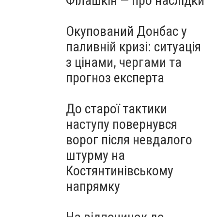
Філашкін — про наслідки
Окупований Донбас у
паливній кризі: ситуація
з цінами, чергами та
прогноз експерта
До старої тактики
наступу повернувся
ворог після невдалого
штурму на
Костянтинівському
напрямку