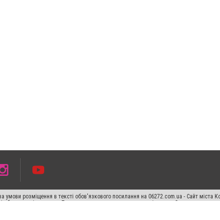
а умови розміщення в тексті обов'язкового посилання на 06272.com.ua - Сайт міста К
сті або в якості джерела. Порушення виняткових прав переслідується Законом.
ський спецпроєкт", "Політичні новини", "Пресреліз", "PR", "Офіційно", "Політична рек