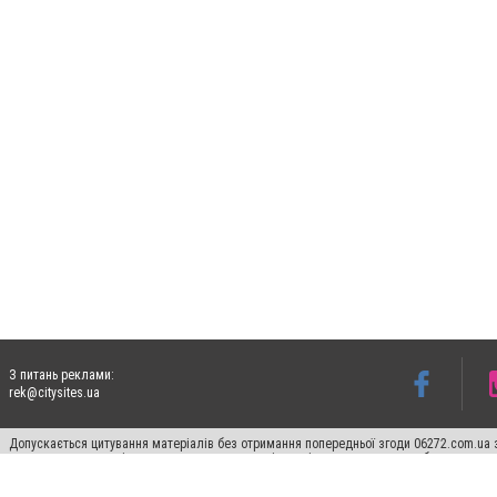
З питань реклами:
rek@citysites.ua
Допускається цитування матеріалів без отримання попередньої згоди 06272.com.ua з
пошукових систем гіперпосилання на цитовані статті не нижче другого абзацу в тек
Матеріали з плашками "Новини компаній", "Промо", "Партнерський матеріал", "Партнер