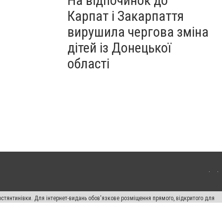
На відпочинок до
Карпат і Закарпаття
вирушила чергова зміна
дітей із Донецької
області
остянтинівки. Для інтернет-видань обов'язкове розміщення прямого, відкритого для
лама" публікуються на правах реклами.