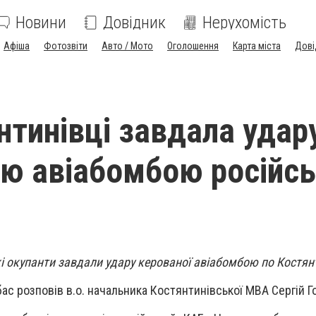
Новини
Довідник
Нерухомість
Афіша
Фотозвіти
Авто / Мото
Оголошення
Карта міста
Дові
нтинівці завдала удар
ю авіабомбою російс
кі окупанти завдали удару керованої авіабомбою по Костянт
ас розповів в.о. начальника Костянтинівської МВА Сергій Г