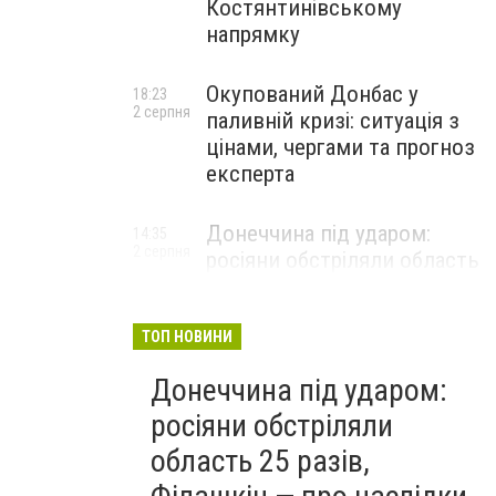
Костянтинівському
напрямку
Окупований Донбас у
18:23
2 серпня
паливній кризі: ситуація з
цінами, чергами та прогноз
експерта
Донеччина під ударом:
14:35
2 серпня
росіяни обстріляли область
25 разів, Філашкін — про
наслідки
ТОП НОВИНИ
Донеччина під ударом:
росіяни обстріляли
область 25 разів,