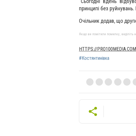
“Сьогодні вдень відбув
принципі без руйнувань.
Очільник додав, що други
Якщо ви помітили помилку, виділіть нео
HTTPS://PRO100MEDIA.COM
#Костянтинівка