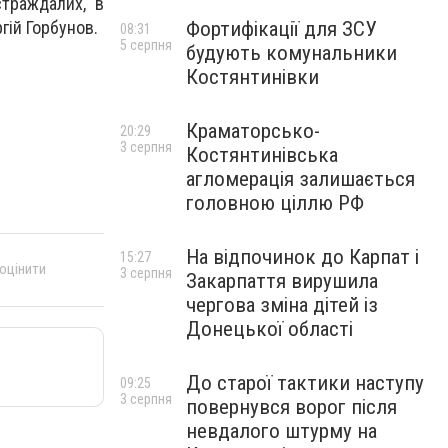
страждалих, в
Фортифікації для ЗСУ
гій Горбунов.
08:31
5 серпня
будують комунальники
Костянтинівки
Краматорсько-
20:29
3 серпня
Костянтинівська
агломерація залишається
головною ціллю РФ
На відпочинок до Карпат і
15:27
 оцінити
3 серпня
Закарпаття вирушила
чергова зміна дітей із
Донецької області
До старої тактики наступу
09:25
3 серпня
повернувся ворог після
невдалого штурму на