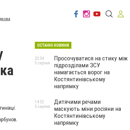
дкова
ОСТАННІ НОВИНИ
у
Просочуватися на стику між
22:34
5 серпня
підрозділами ЗСУ
ька
намагається ворог на
Костянтинівському
напрямку
Дитячими речами
14:32
5 серпня
инівці.
маскують міни росіяни на
Костянтинівському
орбунов.
напрямку