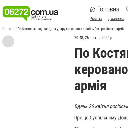
Головна
Робота
Дозвілля
Головна
По Костянтинівці завдала удару керованою авіабомбою російська армія
20:48, 26 квітня 2024 р.
По Костя
керовано
армія
Вдень 26 квітня російсь
Про це Суспільному Донб