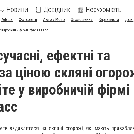
Новини
Довідник
Нерухомість
Афіша
Фотозвіти
Авто / Мото
Оголошення
Карта міста
Дові
 у виробничій фірмі Сфера Гласс
сучасні, ефектні та
за ціною скляні огоро
те у виробничій фірмі
асс
те задивлятися на скляні огорожі, які мають привабли