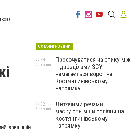
дкова
ОСТАННІ НОВИНИ
Просочуватися на стику між
22:34
5 серпня
підрозділами ЗСУ
жі
намагається ворог на
Костянтинівському
напрямку
Дитячими речами
14:32
5 серпня
маскують міни росіяни на
Костянтинівському
напрямку
вий зовнішній