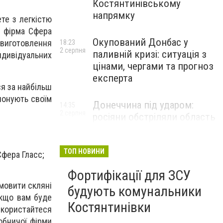
Костянтинівському
напрямку
те з легкістю
а фірма Сфера
Окупований Донбас у
 виготовлення
18:23
2 серпня
паливній кризі: ситуація з
ндивідуальних
цінами, чергами та прогноз
експерта
ся за найбільш
понують своїм
Донеччина під ударом:
14:35
2 серпня
росіяни обстріляли область
25 разів, Філашкін — про
наслідки
ТОП НОВИНИ
Сфера Гласс;
Фортифікації для ЗСУ
амовити скляні
будують комунальники
Якщо вам буде
Костянтинівки
скористайтеся
робничої фірми