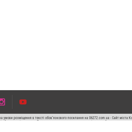
а умови розміщення в тексті обов'язкового посилання на 06272.com.ua - Сайт міста К
сті або в якості джерела. Порушення виняткових прав переслідується Законом.
ський спецпроєкт", "Політичні новини", "Пресреліз", "PR", "Офіційно", "Політична рек