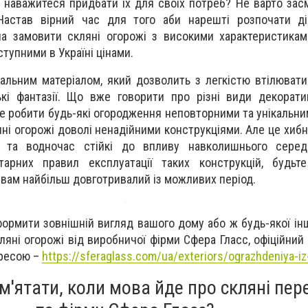
не наважитеся придбати їх для своїх потреб? Не варто зас
Настав вірний час для того аби нарешті розпочати дія
а замовити скляні огорожі з високими характеристикам
тупними в Україні цінами.
альним матеріалом, який дозволить з легкістю втілювати
ькі фантазії. Що вже говорити про різні види декорати
 робити будь-які огородження неповторними та унікальним
яні огорожі доволі ненадійними конструкціями. Але це хиб
і та водночас стійкі до впливу навколишнього сере
арних правил експлуатації таких конструкцій, будьте
вам найбільш довготривалий із можливих період.
ормити зовнішній вигляд вашого дому або ж будь-якої інш
кляні огорожі від виробничої фірми Сфера Гласс, офіційний
дресою –
https://sferaglass.com/ua/exteriors/ograzhdeniya-iz
'ятати, коли мова йде про скляні пер