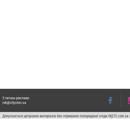
З питань реклами:
rek@citysites.ua
Допускається цитування матеріалів без отримання попередньої згоди 06272.com.ua з
пошукових систем гіперпосилання на цитовані статті не нижче другого абзацу в тек
Матеріали з плашками "Новини компаній", "Промо", "Партнерський матеріал", "Партнер