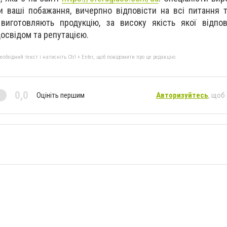
и ваші побажання, вичерпно відповісти на всі питання 
 виготовляють продукцію, за високу якість якої відпо
освідом та репутацією.
бхідний текст і натисніть Ctrl + Enter, щоб повідомити про це редакцію
0,0
Оцініть першим
Авторизуйтесь
, щоб