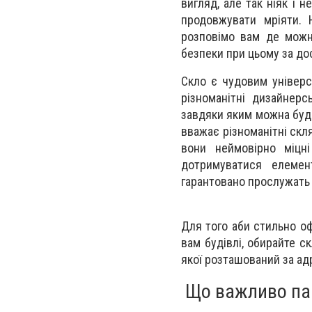
вигляд, але так ніяк і 
продовжувати мріяти. 
розповімо вам де можн
безпеки при цьому за дос
Скло є чудовим універс
різноманітні дизайнерс
завдяки яким можна буде
вважає різноманітні скл
вони неймовірно міцн
дотримуватися елемент
гарантовано прослужать 
Для того аби стильно оф
вам будівлі, обирайте с
якої розташований за а
Що важливо пам