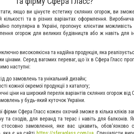
та фірму Сфера Гласс?
тати, якщо ви цінуєте естетику скляних огорож, ви зможе
ій кількості та в різних варіантах оформлення. Виробнич
чайно популярна в Україні, пропонує клієнтам можливість
лення огорож для великих будівництв або ж навіть для і
иключно високоякісна та надійна продукція, яка реалізуєть
 цінами. Серед вагомих переваг, що їх в Сфера Гласс про
чимо наступні:
хід до замовлень та унікальний дизайн;
ості кожної окремої продукції з каталогу;
чні ціни на широкий перелік варіантів скляних огорож від 
мовлень у будь-який куточок України.
ї фірми Сфера Гласс кожен охочий зможе в кілька кліків з
 та сходів, для веранд та терас і навіть для балконів. 
 стосовно замовлення, яке вас цікавить, обов'язково 
 яка є на сайті
https://sferaglass.com/ua
. Спеціалісти ви