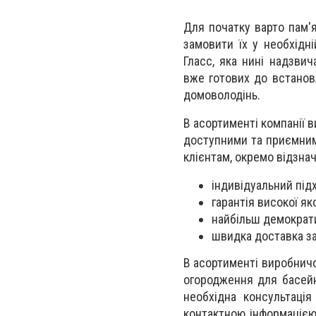
Для початку варто пам'я
замовити їх у необхідн
Гласс, яка нині надзви
вже готових до встанов
домоволодінь.
В асортименті компанії в
доступними та приємними
клієнтам, окремо відзна
індивідуальний під
гарантія високої як
найбільш демократи
швидка доставка за
В асортименті виробничо
огородження для басейну
необхідна консультація
контактною інформацією,