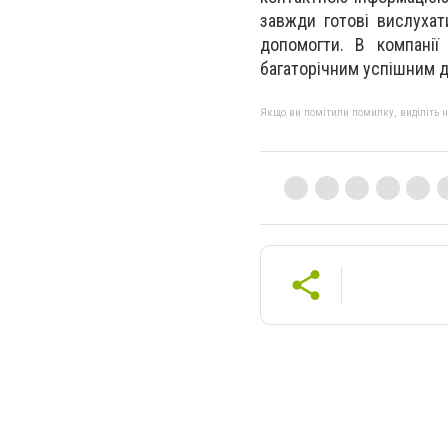
завжди готові вислухат
допомогти. В компанії
багаторічним успішним д
Якщо ви помітили помилку, виділіть нео