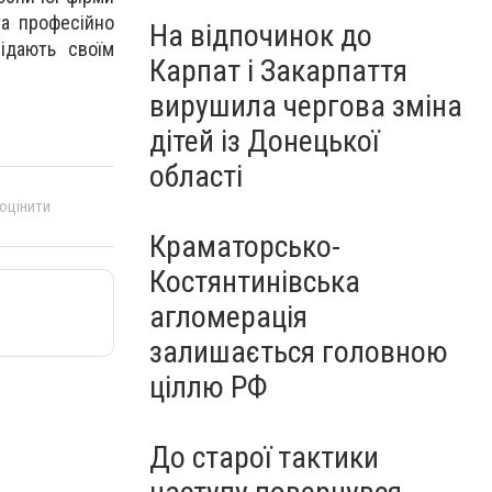
та професійно
На відпочинок до
відають своїм
Карпат і Закарпаття
вирушила чергова зміна
дітей із Донецької
області
 оцінити
Краматорсько-
Костянтинівська
агломерація
залишається головною
ціллю РФ
До старої тактики