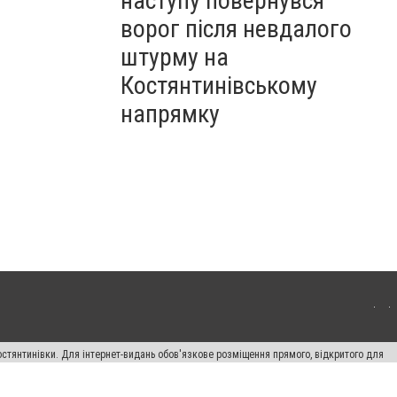
наступу повернувся
ворог після невдалого
штурму на
Костянтинівському
напрямку
остянтинівки. Для інтернет-видань обов'язкове розміщення прямого, відкритого для
лама" публікуються на правах реклами.