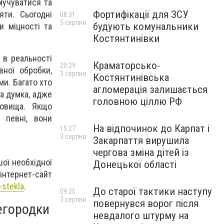
мучуватися та
Фортифікації для ЗСУ
ти. Сьогодні
08:31
5 серпня
будують комунальники
и міцності та
Костянтинівки
 в реальності
Краматорсько-
20:29
вної обробки,
3 серпня
Костянтинівська
и. Багато хто
агломерація залишається
на думка, адже
головною ціллю РФ
довища. Якщо
 певні, вони
На відпочинок до Карпат і
15:27
3 серпня
Закарпаття вирушила
чергова зміна дітей із
ої необхідної
Донецької області
 інтернет-сайт
-stekla
.
До старої тактики наступу
09:25
3 серпня
повернувся ворог після
егородки
невдалого штурму на