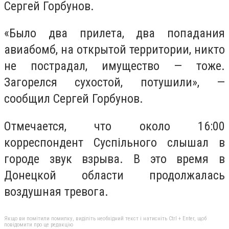
Сергей Горбунов.
«Было два прилета, два попадания
авиабомб, на открытой территории, никто
не пострадал, имущество — тоже.
Загорелся сухостой, потушили», —
сообщил Сергей Горбунов.
Отмечается, что около 16:00
корреспондент Суспільного слышал в
городе звук взрыва. В это время в
Донецкой области продолжалась
воздушная тревога.
Якщо ви помітили помилку, виділіть необхідний текст і натисніть Ctrl + Enter, щоб
повідомити про це редакцію