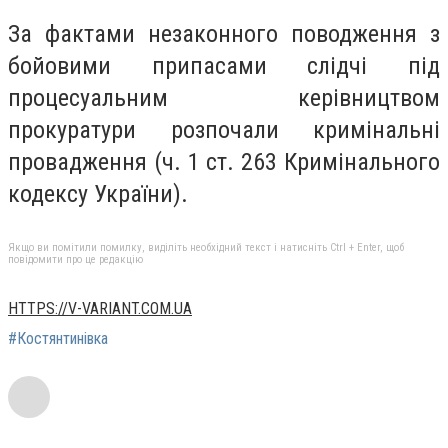
За фактами незаконного поводження з
бойовими припасами слідчі під
процесуальним керівництвом
прокуратури розпочали кримінальні
провадження (ч. 1 ст. 263 Кримінального
кодексу України).
Якщо ви помітили помилку, виділіть необхідний текст і натисніть Ctrl + Enter, щоб
повідомити про це редакцію
HTTPS://V-VARIANT.COM.UA
#Костянтинівка