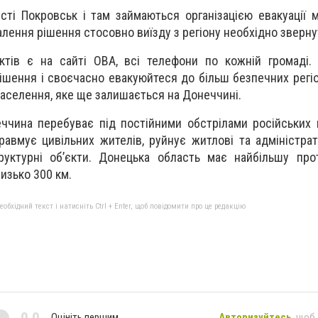
сті Покровськ і там займаються організацією евакуації м
валення рішення стосовно виїзду з регіону необхідно зверну
нктів є на сайті ОВА, всі телефони по кожній громаді
шення і своєчасно евакуюйтеся до більш безпечних регіон
населення, яке ще залишається на Донеччині.
ччина перебуває під постійними обстрілами російських 
равмує цивільних жителів, руйнує житлові та адміністрат
руктурні об’єкти. Донецька область має найбільшу прот
изько 300 км.
бхідний текст і натисніть Ctrl + Enter, щоб повідомити про це редакцію
0,0
Оцініть першим
Авторизуйтесь
, щоб