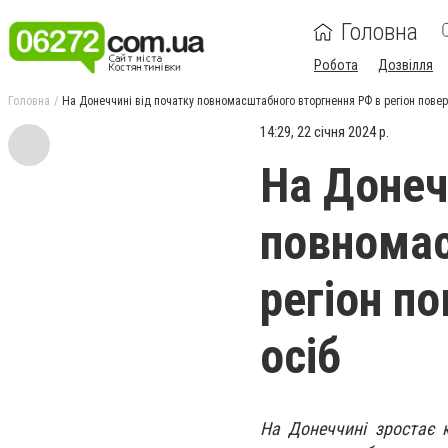
Головна
Робота
Дозвілля
Головна
На Донеччині від початку повномасштабного вторгнення РФ в регіон повер
14:29, 22 січня 2024 р.
На Донеч
повномас
регіон п
осіб
На Донеччині зростає к