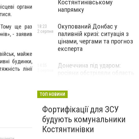
Костянтинівському
ісцеві органи
напрямку
тися.
Окупований Донбас у
. Тому ще раз
18:23
2 серпня
паливній кризі: ситуація з
ів», - заявив
цінами, чергами та прогноз
експерта
військ, майже
ивні будинки,
Донеччина під ударом:
14:35
яжність лінії
2 серпня
росіяни обстріляли область
25 разів, Філашкін — про
наслідки
ТОП НОВИНИ
Фортифікації для ЗСУ
будують комунальники
Костянтинівки
 оцінити