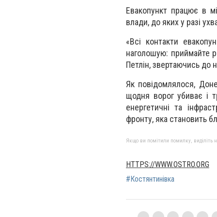
Евакопункт працює в мі
влади, до яких у разі ух
«Всі контакти евакопу
наголошую: приймайте рі
Петлін, звертаючись до 
Як повідомлялося, Доне
щодня ворог убиває і т
енергетичні та інфраст
фронту, яка становить бл
Якщо ви помітили помилку, виділіть нео
HTTPS://WWW.OSTRO.ORG
#Костянтинівка