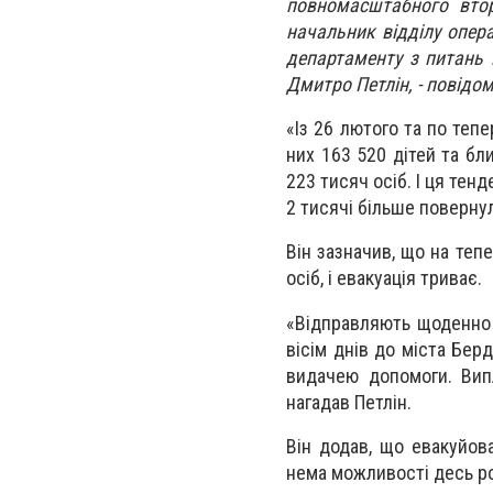
повномасштабного втор
начальник відділу опера
департаменту з питань 
Дмитро Петлін, - повідо
«Із 26 лютого та по тепе
них 163 520 дітей та бл
223 тисяч осіб. І ця тенд
2 тисячі більше повернул
Він зазначив, що на теп
осіб, і евакуація триває.
«Відправляють щоденно 
вісім днів до міста Бер
видачею допомоги. Вип
нагадав Петлін.
Він додав, що евакуйов
нема можливості десь р