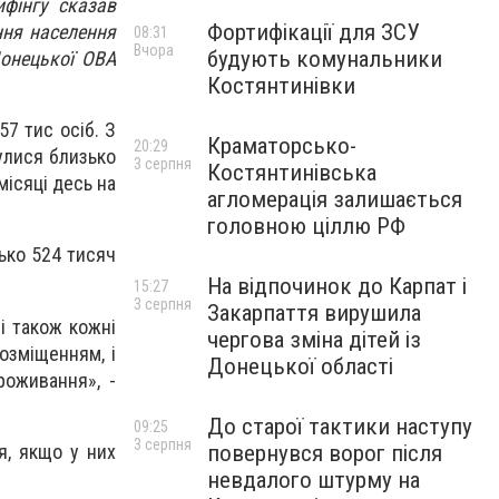
фінгу сказав
Фортифікації для ЗСУ
ння населення
08:31
Вчора
будують комунальники
Донецької ОВА
Костянтинівки
57 тис осіб. З
Краматорсько-
20:29
нулися близько
3 серпня
Костянтинівська
місяці десь на
агломерація залишається
головною ціллю РФ
зько 524 тисяч
На відпочинок до Карпат і
15:27
3 серпня
Закарпаття вирушила
і також кожні
чергова зміна дітей із
розміщенням, і
Донецької області
оживання», -
До старої тактики наступу
09:25
3 серпня
я, якщо у них
повернувся ворог після
невдалого штурму на