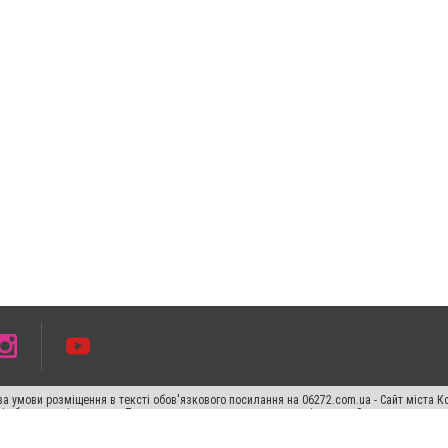
а умови розміщення в тексті обов'язкового посилання на 06272.com.ua - Сайт міста К
сті або в якості джерела. Порушення виняткових прав переслідується Законом.
ський спецпроєкт", "Політичні новини", "Пресреліз", "PR", "Офіційно", "Політична рек