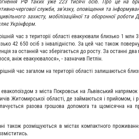
гнення РФ таких уже 223 тисячі осіб. Про це на бри
тивно-чергової служби, зв'язку, оповіщення та інформува
цивільного захисту, мобілізаційної та оборонної роботи 
мляє Укрінформ.
рішній час з території області евакуювали близько 1 млн 3
изько 42 650 осіб з інвалідністю. За цей час також повер
енція за останній час зберігається до росту. За останні два 
ося, аніж евакуювалося», - зазначив Петлін.
ерішній час загалом на території області залишаються бли
евакопоїздом з міста Покровськ на Львівський напрямок 
дичів Житомирської області, де займаються і прийомом, і 
лачується разова грошова допомога та щомісячна на пр
ані також розміщуються в містах компактного проживанн
озміститись.