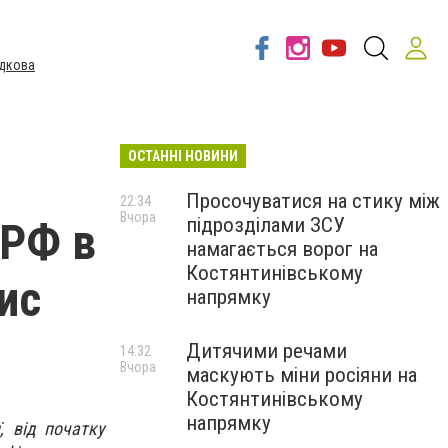
дкова
ОСТАННІ НОВИНИ
Просочуватися на стику між
22:34
Вчора
підрозділами ЗСУ
 РФ в
намагається ворог на
Костянтинівському
ис
напрямку
Дитячими речами
14:32
Вчора
маскують міни росіяни на
Костянтинівському
напрямку
, від початку