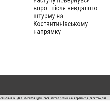
наступу повернувся
ворог після невдалого
штурму на
Костянтинівському
напрямку
остянтинівки. Для інтернет-видань обов'язкове розміщення прямого, відкритого для
лама" публікуються на правах реклами.