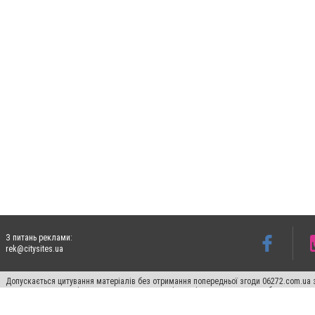
З питань реклами:
rek@citysites.ua
Допускається цитування матеріалів без отримання попередньої згоди 06272.com.ua з
пошукових систем гіперпосилання на цитовані статті не нижче другого абзацу в тек
Матеріали з плашками "Новини компаній", "Промо", "Партнерський матеріал", "Партнер